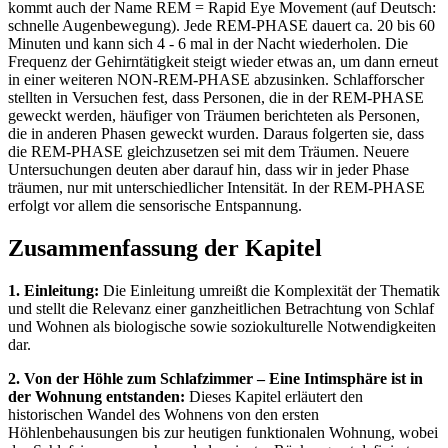
kommt auch der Name REM = Rapid Eye Movement (auf Deutsch:
schnelle Augenbewegung). Jede REM-PHASE dauert ca. 20 bis 60
Minuten und kann sich 4 - 6 mal in der Nacht wiederholen. Die
Frequenz der Gehirntätigkeit steigt wieder etwas an, um dann erneut
in einer weiteren NON-REM-PHASE abzusinken. Schlafforscher
stellten in Versuchen fest, dass Personen, die in der REM-PHASE
geweckt werden, häufiger von Träumen berichteten als Personen,
die in anderen Phasen geweckt wurden. Daraus folgerten sie, dass
die REM-PHASE gleichzusetzen sei mit dem Träumen. Neuere
Untersuchungen deuten aber darauf hin, dass wir in jeder Phase
träumen, nur mit unterschiedlicher Intensität. In der REM-PHASE
erfolgt vor allem die sensorische Entspannung.
Zusammenfassung der Kapitel
1. Einleitung:
Die Einleitung umreißt die Komplexität der Thematik
und stellt die Relevanz einer ganzheitlichen Betrachtung von Schlaf
und Wohnen als biologische sowie soziokulturelle Notwendigkeiten
dar.
2. Von der Höhle zum Schlafzimmer – Eine Intimsphäre ist in
der Wohnung entstanden:
Dieses Kapitel erläutert den
historischen Wandel des Wohnens von den ersten
Höhlenbehausungen bis zur heutigen funktionalen Wohnung, wobei