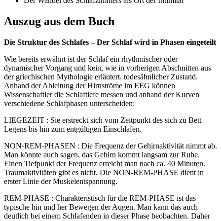
Der Wandel des Schlafzimmers als Ort der Intimität
Auszug aus dem Buch
Die Struktur des Schlafes – Der Schlaf wird in Phasen eingeteilt
Wie bereits erwähnt ist der Schlaf ein rhythmischer oder
dynamischer Vorgang und kein, wie in vorherigen Abschnitten aus
der griechischen Mythologie erläutert, todesähnlicher Zustand.
Anhand der Ableitung der Hirnströme im EEG können
Wissenschaftler die Schlaftiefe messen und anhand der Kurven
verschiedene Schlafphasen unterscheiden:
LIEGEZEIT : Sie erstreckt sich vom Zeitpunkt des sich zu Bett
Legens bis hin zum entgültigen Einschlafen.
NON-REM-PHASEN : Die Frequenz der Gehirnaktivität nimmt ab.
Man könnte auch sagen, das Gehirn kommt langsam zur Ruhe.
Einen Tiefpunkt der Frequenz erreicht man nach ca. 40 Minuten.
Traumaktivitäten gibt es nicht. Die NON-REM-PHASE dient in
erster Linie der Muskelentspannung.
REM-PHASE : Charakteristisch für die REM-PHASE ist das
typische hin und her Bewegen der Augen. Man kann das auch
deutlich bei einem Schlafenden in dieser Phase beobachten. Daher