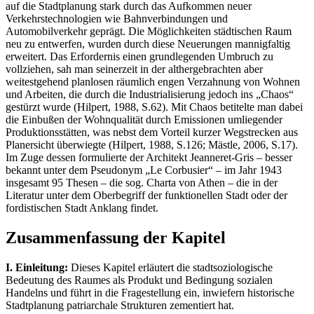
auf die Stadtplanung stark durch das Aufkommen neuer
Verkehrstechnologien wie Bahnverbindungen und
Automobilverkehr geprägt. Die Möglichkeiten städtischen Raum
neu zu entwerfen, wurden durch diese Neuerungen mannigfaltig
erweitert. Das Erfordernis einen grundlegenden Umbruch zu
vollziehen, sah man seinerzeit in der althergebrachten aber
weitestgehend planlosen räumlich engen Verzahnung von Wohnen
und Arbeiten, die durch die Industrialisierung jedoch ins „Chaos“
gestürzt wurde (Hilpert, 1988, S.62). Mit Chaos betitelte man dabei
die Einbußen der Wohnqualität durch Emissionen umliegender
Produktionsstätten, was nebst dem Vorteil kurzer Wegstrecken aus
Planersicht überwiegte (Hilpert, 1988, S.126; Mästle, 2006, S.17).
Im Zuge dessen formulierte der Architekt Jeanneret-Gris – besser
bekannt unter dem Pseudonym „Le Corbusier“ – im Jahr 1943
insgesamt 95 Thesen – die sog. Charta von Athen – die in der
Literatur unter dem Oberbegriff der funktionellen Stadt oder der
fordistischen Stadt Anklang findet.
Zusammenfassung der Kapitel
I. Einleitung:
Dieses Kapitel erläutert die stadtsoziologische
Bedeutung des Raumes als Produkt und Bedingung sozialen
Handelns und führt in die Fragestellung ein, inwiefern historische
Stadtplanung patriarchale Strukturen zementiert hat.