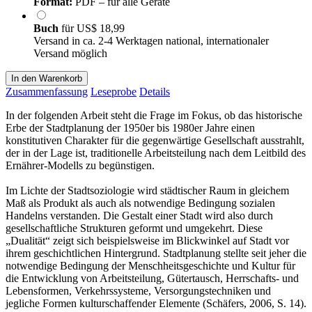
Format:
PDF – für alle Geräte
Buch
für
US$ 18,99
Versand in ca. 2-4 Werktagen national, internationaler
Versand möglich
In den Warenkorb
Zusammenfassung
Leseprobe
Details
In der folgenden Arbeit steht die Frage im Fokus, ob das historische
Erbe der Stadtplanung der 1950er bis 1980er Jahre einen
konstitutiven Charakter für die gegenwärtige Gesellschaft ausstrahlt,
der in der Lage ist, traditionelle Arbeitsteilung nach dem Leitbild des
Ernährer-Modells zu begünstigen.
Im Lichte der Stadtsoziologie wird städtischer Raum in gleichem
Maß als Produkt als auch als notwendige Bedingung sozialen
Handelns verstanden. Die Gestalt einer Stadt wird also durch
gesellschaftliche Strukturen geformt und umgekehrt. Diese
„Dualität“ zeigt sich beispielsweise im Blickwinkel auf Stadt vor
ihrem geschichtlichen Hintergrund. Stadtplanung stellte seit jeher die
notwendige Bedingung der Menschheitsgeschichte und Kultur für
die Entwicklung von Arbeitsteilung, Gütertausch, Herrschafts- und
Lebensformen, Verkehrssysteme, Versorgungstechniken und
jegliche Formen kulturschaffender Elemente (Schäfers, 2006, S. 14).