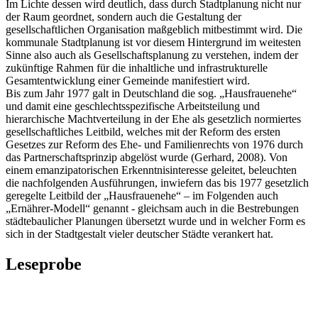
Im Lichte dessen wird deutlich, dass durch Stadtplanung nicht nur
der Raum geordnet, sondern auch die Gestaltung der
gesellschaftlichen Organisation maßgeblich mitbestimmt wird. Die
kommunale Stadtplanung ist vor diesem Hintergrund im weitesten
Sinne also auch als Gesellschaftsplanung zu verstehen, indem der
zukünftige Rahmen für die inhaltliche und infrastrukturelle
Gesamtentwicklung einer Gemeinde manifestiert wird.
Bis zum Jahr 1977 galt in Deutschland die sog. „Hausfrauenehe“
und damit eine geschlechtsspezifische Arbeitsteilung und
hierarchische Machtverteilung in der Ehe als gesetzlich normiertes
gesellschaftliches Leitbild, welches mit der Reform des ersten
Gesetzes zur Reform des Ehe- und Familienrechts von 1976 durch
das Partnerschaftsprinzip abgelöst wurde (Gerhard, 2008). Von
einem emanzipatorischen Erkenntnisinteresse geleitet, beleuchten
die nachfolgenden Ausführungen, inwiefern das bis 1977 gesetzlich
geregelte Leitbild der „Hausfrauenehe“ – im Folgenden auch
„Ernährer-Modell“ genannt - gleichsam auch in die Bestrebungen
städtebaulicher Planungen übersetzt wurde und in welcher Form es
sich in der Stadtgestalt vieler deutscher Städte verankert hat.
Leseprobe