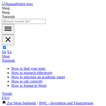
Shop
Shop
Tutorials
De
En
Shop
Tutorials
How to find your topic
How to research effectively
How to structure an academic paper
How to cite correctly
How to format in Word
Trends
FAQ
Zur Shop-Startseite
›
BWL - Investition und Finanzierung