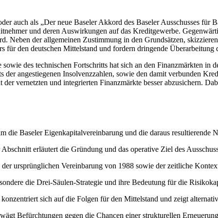
oder auch als „Der neue Baseler Akkord des Baseler Ausschusses für B
itnehmer und deren Auswirkungen auf das Kreditgewerbe. Gegenwärtig
rd. Neben der allgemeinen Zustimmung in den Grundsätzen, skizzieren V
rs für den deutschen Mittelstand und fordern dringende Überarbeitung
sowie des technischen Fortschritts hat sich an den Finanzmärkten in de
chts der angestiegenen Insolvenzzahlen, sowie den damit verbunden Kre
t der vernetzten und integrierten Finanzmärkte besser abzusichern. D
um die Baseler Eigenkapitalvereinbarung und die daraus resultierende
Abschnitt erläutert die Gründung und das operative Ziel des Ausschuss
der ursprünglichen Vereinbarung von 1988 sowie der zeitliche Kontext
besondere die Drei-Säulen-Strategie und ihre Bedeutung für die Risikoka
onzentriert sich auf die Folgen für den Mittelstand und zeigt alternat
wägt Befürchtungen gegen die Chancen einer strukturellen Erneuerung 