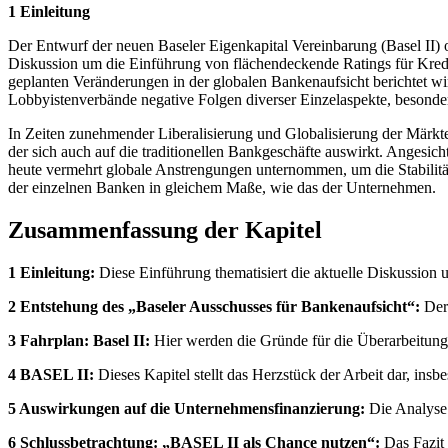
1 Einleitung
Der Entwurf der neuen Baseler Eigenkapital Vereinbarung (Basel II) 
Diskussion um die Einführung von flächendeckende Ratings für Kred
geplanten Veränderungen in der globalen Bankenaufsicht berichtet wi
Lobbyistenverbände negative Folgen diverser Einzelaspekte, besonde
In Zeiten zunehmender Liberalisierung und Globalisierung der Märkte 
der sich auch auf die traditionellen Bankgeschäfte auswirkt. Angesi
heute vermehrt globale Anstrengungen unternommen, um die Stabilitä
der einzelnen Banken in gleichem Maße, wie das der Unternehmen.
Zusammenfassung der Kapitel
1 Einleitung:
Diese Einführung thematisiert die aktuelle Diskussion 
2 Entstehung des „Baseler Ausschusses für Bankenaufsicht“:
Der 
3 Fahrplan: Basel II:
Hier werden die Gründe für die Überarbeitung 
4 BASEL II:
Dieses Kapitel stellt das Herzstück der Arbeit dar, ins
5 Auswirkungen auf die Unternehmensfinanzierung:
Die Analyse k
6 Schlussbetrachtung: „BASEL II als Chance nutzen“:
Das Fazit 