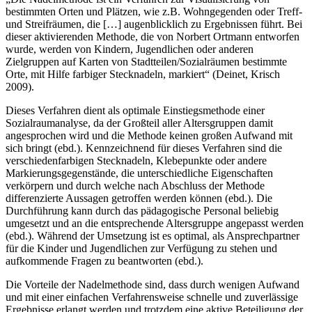
bestimmten Orten und Plätzen, wie z.B. Wohngegenden oder Treff-
und Streifräumen, die […] augenblicklich zu Ergebnissen führt. Bei
dieser aktivierenden Methode, die von Norbert Ortmann entworfen
wurde, werden von Kindern, Jugendlichen oder anderen
Zielgruppen auf Karten von Stadtteilen/Sozialräumen bestimmte
Orte, mit Hilfe farbiger Stecknadeln, markiert“ (Deinet, Krisch
2009).
Dieses Verfahren dient als optimale Einstiegsmethode einer
Sozialraumanalyse, da der Großteil aller Altersgruppen damit
angesprochen wird und die Methode keinen großen Aufwand mit
sich bringt (ebd.). Kennzeichnend für dieses Verfahren sind die
verschiedenfarbigen Stecknadeln, Klebepunkte oder andere
Markierungsgegenstände, die unterschiedliche Eigenschaften
verkörpern und durch welche nach Abschluss der Methode
differenzierte Aussagen getroffen werden können (ebd.). Die
Durchführung kann durch das pädagogische Personal beliebig
umgesetzt und an die entsprechende Altersgruppe angepasst werden
(ebd.). Während der Umsetzung ist es optimal, als Ansprechpartner
für die Kinder und Jugendlichen zur Verfügung zu stehen und
aufkommende Fragen zu beantworten (ebd.).
Die Vorteile der Nadelmethode sind, dass durch wenigen Aufwand
und mit einer einfachen Verfahrensweise schnelle und zuverlässige
Ergebnisse erlangt werden und trotzdem eine aktive Beteiligung der