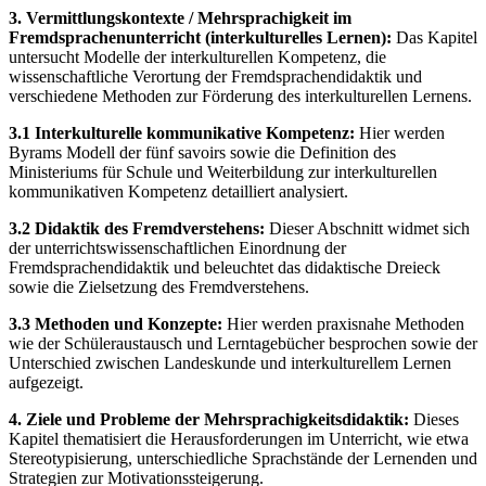
3. Vermittlungskontexte / Mehrsprachigkeit im
Fremdsprachenunterricht (interkulturelles Lernen):
Das Kapitel
untersucht Modelle der interkulturellen Kompetenz, die
wissenschaftliche Verortung der Fremdsprachendidaktik und
verschiedene Methoden zur Förderung des interkulturellen Lernens.
3.1 Interkulturelle kommunikative Kompetenz:
Hier werden
Byrams Modell der fünf savoirs sowie die Definition des
Ministeriums für Schule und Weiterbildung zur interkulturellen
kommunikativen Kompetenz detailliert analysiert.
3.2 Didaktik des Fremdverstehens:
Dieser Abschnitt widmet sich
der unterrichtswissenschaftlichen Einordnung der
Fremdsprachendidaktik und beleuchtet das didaktische Dreieck
sowie die Zielsetzung des Fremdverstehens.
3.3 Methoden und Konzepte:
Hier werden praxisnahe Methoden
wie der Schüleraustausch und Lerntagebücher besprochen sowie der
Unterschied zwischen Landeskunde und interkulturellem Lernen
aufgezeigt.
4. Ziele und Probleme der Mehrsprachigkeitsdidaktik:
Dieses
Kapitel thematisiert die Herausforderungen im Unterricht, wie etwa
Stereotypisierung, unterschiedliche Sprachstände der Lernenden und
Strategien zur Motivationssteigerung.