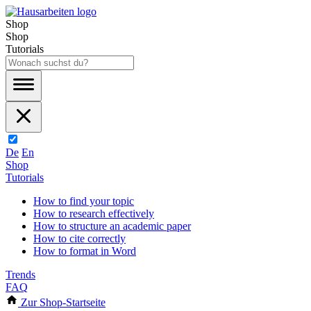
Shop
Shop
Tutorials
De
En
Shop
Tutorials
How to find your topic
How to research effectively
How to structure an academic paper
How to cite correctly
How to format in Word
Trends
FAQ
Zur Shop-Startseite