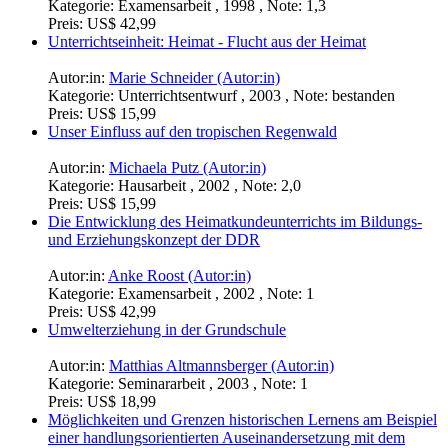
Kategorie:
Examensarbeit , 1998 , Note: 1,3
Preis:
US$ 42,99
Unterrichtseinheit: Heimat - Flucht aus der Heimat
Autor:in:
Marie Schneider (Autor:in)
Kategorie:
Unterrichtsentwurf , 2003 , Note: bestanden
Preis:
US$ 15,99
Unser Einfluss auf den tropischen Regenwald
Autor:in:
Michaela Putz (Autor:in)
Kategorie:
Hausarbeit , 2002 , Note: 2,0
Preis:
US$ 15,99
Die Entwicklung des Heimatkundeunterrichts im Bildungs-
und Erziehungskonzept der DDR
Autor:in:
Anke Roost (Autor:in)
Kategorie:
Examensarbeit , 2002 , Note: 1
Preis:
US$ 42,99
Umwelterziehung in der Grundschule
Autor:in:
Matthias Altmannsberger (Autor:in)
Kategorie:
Seminararbeit , 2003 , Note: 1
Preis:
US$ 18,99
Möglichkeiten und Grenzen historischen Lernens am Beispiel
einer handlungsorientierten Auseinandersetzung mit dem