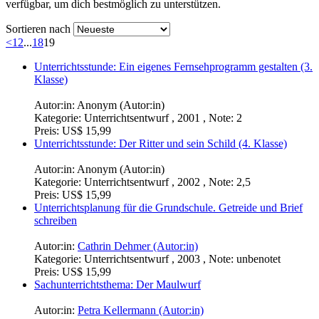
verfügbar, um dich bestmöglich zu unterstützen.
Sortieren nach
<
1
2
...
18
19
Unterrichtsstunde: Ein eigenes Fernsehprogramm gestalten (3.
Klasse)
Autor:in:
Anonym (Autor:in)
Kategorie:
Unterrichtsentwurf , 2001 , Note: 2
Preis:
US$ 15,99
Unterrichtsstunde: Der Ritter und sein Schild (4. Klasse)
Autor:in:
Anonym (Autor:in)
Kategorie:
Unterrichtsentwurf , 2002 , Note: 2,5
Preis:
US$ 15,99
Unterrichtsplanung für die Grundschule. Getreide und Brief
schreiben
Autor:in:
Cathrin Dehmer (Autor:in)
Kategorie:
Unterrichtsentwurf , 2003 , Note: unbenotet
Preis:
US$ 15,99
Sachunterrichtsthema: Der Maulwurf
Autor:in:
Petra Kellermann (Autor:in)