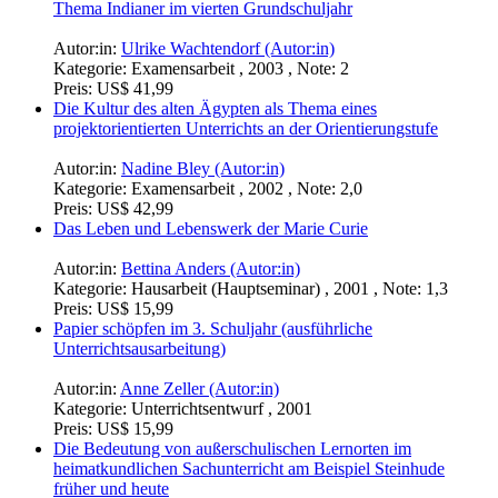
Thema Indianer im vierten Grundschuljahr
Autor:in:
Ulrike Wachtendorf (Autor:in)
Kategorie:
Examensarbeit , 2003 , Note: 2
Preis:
US$ 41,99
Die Kultur des alten Ägypten als Thema eines
projektorientierten Unterrichts an der Orientierungstufe
Autor:in:
Nadine Bley (Autor:in)
Kategorie:
Examensarbeit , 2002 , Note: 2,0
Preis:
US$ 42,99
Das Leben und Lebenswerk der Marie Curie
Autor:in:
Bettina Anders (Autor:in)
Kategorie:
Hausarbeit (Hauptseminar) , 2001 , Note: 1,3
Preis:
US$ 15,99
Papier schöpfen im 3. Schuljahr (ausführliche
Unterrichtsausarbeitung)
Autor:in:
Anne Zeller (Autor:in)
Kategorie:
Unterrichtsentwurf , 2001
Preis:
US$ 15,99
Die Bedeutung von außerschulischen Lernorten im
heimatkundlichen Sachunterricht am Beispiel Steinhude
früher und heute