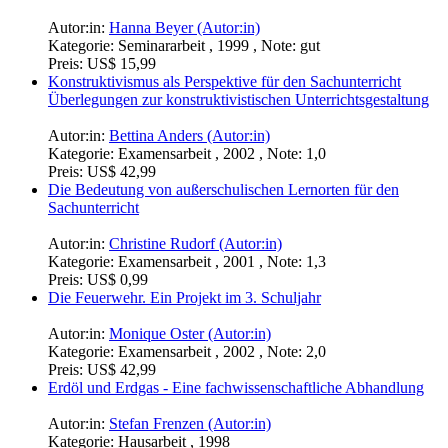
Autor:in:
Hanna Beyer (Autor:in)
Kategorie:
Seminararbeit , 1999 , Note: gut
Preis:
US$ 15,99
Konstruktivismus als Perspektive für den Sachunterricht
Überlegungen zur konstruktivistischen Unterrichtsgestaltung
Autor:in:
Bettina Anders (Autor:in)
Kategorie:
Examensarbeit , 2002 , Note: 1,0
Preis:
US$ 42,99
Die Bedeutung von außerschulischen Lernorten für den
Sachunterricht
Autor:in:
Christine Rudorf (Autor:in)
Kategorie:
Examensarbeit , 2001 , Note: 1,3
Preis:
US$ 0,99
Die Feuerwehr. Ein Projekt im 3. Schuljahr
Autor:in:
Monique Oster (Autor:in)
Kategorie:
Examensarbeit , 2002 , Note: 2,0
Preis:
US$ 42,99
Erdöl und Erdgas - Eine fachwissenschaftliche Abhandlung
Autor:in:
Stefan Frenzen (Autor:in)
Kategorie:
Hausarbeit , 1998