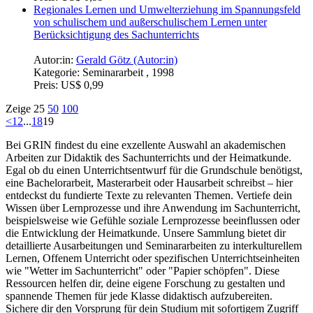
Regionales Lernen und Umwelterziehung im Spannungsfeld
von schulischem und außerschulischem Lernen unter
Berücksichtigung des Sachunterrichts
Autor:in:
Gerald Götz (Autor:in)
Kategorie:
Seminararbeit , 1998
Preis:
US$ 0,99
Zeige
25
50
100
<
1
2
...
18
19
Bei GRIN findest du eine exzellente Auswahl an akademischen
Arbeiten zur Didaktik des Sachunterrichts und der Heimatkunde.
Egal ob du einen Unterrichtsentwurf für die Grundschule benötigst,
eine Bachelorarbeit, Masterarbeit oder Hausarbeit schreibst – hier
entdeckst du fundierte Texte zu relevanten Themen. Vertiefe dein
Wissen über Lernprozesse und ihre Anwendung im Sachunterricht,
beispielsweise wie Gefühle soziale Lernprozesse beeinflussen oder
die Entwicklung der Heimatkunde. Unsere Sammlung bietet dir
detaillierte Ausarbeitungen und Seminararbeiten zu interkulturellem
Lernen, Offenem Unterricht oder spezifischen Unterrichtseinheiten
wie "Wetter im Sachunterricht" oder "Papier schöpfen". Diese
Ressourcen helfen dir, deine eigene Forschung zu gestalten und
spannende Themen für jede Klasse didaktisch aufzubereiten.
Sichere dir den Vorsprung für dein Studium mit sofortigem Zugriff