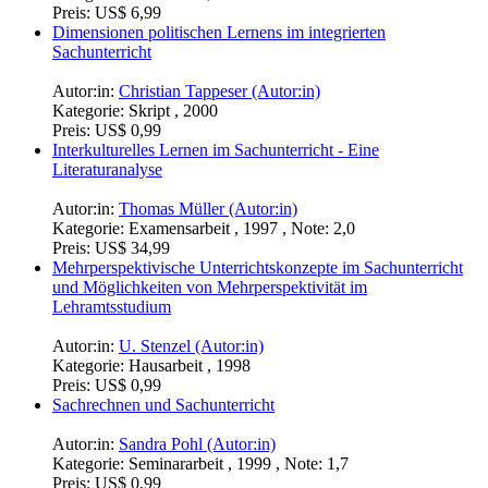
Preis:
US$ 6,99
Dimensionen politischen Lernens im integrierten
Sachunterricht
Autor:in:
Christian Tappeser (Autor:in)
Kategorie:
Skript , 2000
Preis:
US$ 0,99
Interkulturelles Lernen im Sachunterricht - Eine
Literaturanalyse
Autor:in:
Thomas Müller (Autor:in)
Kategorie:
Examensarbeit , 1997 , Note: 2,0
Preis:
US$ 34,99
Mehrperspektivische Unterrichtskonzepte im Sachunterricht
und Möglichkeiten von Mehrperspektivität im
Lehramtsstudium
Autor:in:
U. Stenzel (Autor:in)
Kategorie:
Hausarbeit , 1998
Preis:
US$ 0,99
Sachrechnen und Sachunterricht
Autor:in:
Sandra Pohl (Autor:in)
Kategorie:
Seminararbeit , 1999 , Note: 1,7
Preis:
US$ 0,99