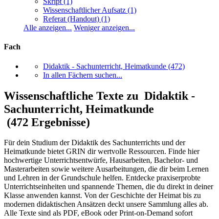
Skript
(1)
Wissenschaftlicher Aufsatz
(1)
Referat (Handout)
(1)
Alle anzeigen...
Weniger anzeigen...
Fach
Didaktik - Sachunterricht, Heimatkunde
(472)
In allen Fächern suchen...
Wissenschaftliche Texte zu Didaktik -
Sachunterricht, Heimatkunde
(472 Ergebnisse)
Für dein Studium der Didaktik des Sachunterrichts und der
Heimatkunde bietet GRIN dir wertvolle Ressourcen. Finde hier
hochwertige Unterrichtsentwürfe, Hausarbeiten, Bachelor- und
Masterarbeiten sowie weitere Ausarbeitungen, die dir beim Lernen
und Lehren in der Grundschule helfen. Entdecke praxiserprobte
Unterrichtseinheiten und spannende Themen, die du direkt in deiner
Klasse anwenden kannst. Von der Geschichte der Heimat bis zu
modernen didaktischen Ansätzen deckt unsere Sammlung alles ab.
Alle Texte sind als PDF, eBook oder Print-on-Demand sofort