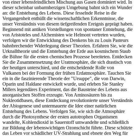
von einer lebensfeindlichen Mischung aus Gasen dominiert wird. In
dieser scheinbar unbarmherzigen Umgebung bahnt sich ein Wunder
an: die Entstehung des Lebens. Diese fesselnde Reise in die
Vergangenheit enthüllt die wissenschaftlichen Erkenntnisse, die
unser Verständnis von diesem tiefgreifenden Ereignis geprägt haben.
Beginnend mit antiken Vorstellungen von spontaner Entstehung, die
von Aristoteles und Alchemisten wie Helmont vertreten wurden,
verfolgen wir die Entwicklung des Denkens bis zu Louis Pasteurs
bahnbrechender Widerlegung dieser Theorien. Erfahren Sie, wie die
Urknalltheorie und die Entstehung der Erde aus kosmischem Staub
die Bühne für die ersten chemischen Prozesse bereiteten. Entdecken
Sie die Zusammensetzung der Uratmosphäre, die sich drastisch von
der heutigen unterschied, und die entscheidende Rolle von
Vulkanen bei der Formung der frühen Erdatmosphäre. Tauchen Sie
ein in die faszinierende Theorie der "Ursuppe", die von Darwin,
Oparin und Haldane entwickelt wurde, und erleben Sie Stanley
Millers legendäres Experiment, das die Bausteine des Lebens aus
anorganischen Stoffen erzeugte. Von Aminosäuren bis zu
Nukleotidbasen, diese Entdeckung revolutionierte unser Verständnis
der Abiogenese und untermauerte die Idee einer natürlichen
Entstehung des Lebens. Verfolgen Sie, wie sich die Atmosphäre
durch die Photosynthese der ersten autotrophen Organismen
wandelte, Kohlendioxid in Sauerstoff umwandelte und schließlich
zur Bildung der lebenswichtigen Ozonschicht führte. Diese schützte
das Leben vor schädlicher UV-Strahlung und ebnete den Weg für