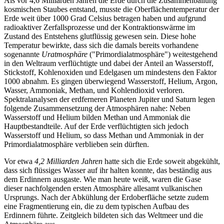
Als vor 4,6 Milliarden Jahren die Erde durch die Zusammenballung
kosmischen Staubes entstand, musste die Oberflächentemperatur der
Erde weit über 1000 Grad Celsius betragen haben und aufgrund
radioaktiver Zerfallsprozesse und der Kontraktionswärme im
Zustand des Entstehens glutflüssig gewesen sein. Diese hohe
Temperatur bewirkte, dass sich die damals bereits vorhandene
sogenannte
Uratmosphäre
("Primordialatmosphäre") weitestgehend
in den Weltraum verflüchtigte und dabei der Anteil an Wasserstoff,
Stickstoff, Kohlenoxiden und Edelgasen um mindestens den Faktor
1000 abnahm. Es gingen überwiegend Wasserstoff, Helium, Argon,
Wasser, Ammoniak, Methan, und Kohlendioxid verloren.
Spektralanalysen der erdferneren Planeten Jupiter und Saturn legen
folgende Zusammensetzung der Atmosphären nahe: Neben
Wasserstoff und Helium bilden Methan und Ammoniak die
Hauptbestandteile. Auf der Erde verflüchtigten sich jedoch
Wasserstoff und Helium, so dass Methan und Ammoniak in der
Primordialatmosphäre verblieben sein dürften.
Vor etwa
4,2 Milliarden Jahren
hatte sich die Erde soweit abgekühlt,
dass sich flüssiges Wasser auf ihr halten konnte, das beständig aus
dem Erdinnern ausgaste. Wie man heute weiß, waren die Gase
dieser nachfolgenden ersten Atmosphäre allesamt vulkanischen
Ursprungs. Nach der Abkühlung der Erdoberfläche setzte zudem
eine Fragmentierung ein, die zu dem typischen Aufbau des
Erdinnern führte. Zeitgleich bildeten sich das Weltmeer und die