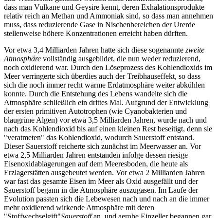
dass man Vulkane und Geysire kennt, deren Exhalationsprodukte
relativ reich an Methan und Ammoniak sind, so dass man annehmen
muss, dass reduzierende Gase in Nischenbereichen der Urerde
stellenweise höhere Konzentrationen erreicht haben dürften.
Vor etwa 3,4 Milliarden Jahren hatte sich diese sogenannte
zweite
Atmosphäre
vollständig ausgebildet, die nun weder reduzierend,
noch oxidierend war. Durch den Löseprozess des Kohlendioxids im
Meer verringerte sich überdies auch der Treibhauseffekt, so dass
sich die noch immer recht warme Erdatmosphäre weiter abkühlen
konnte. Durch die Entstehung des Lebens wandelte sich die
Atmosphäre schließlich ein drittes Mal. Aufgrund der Entwicklung
der ersten primitiven Autotrophen (wie Cyanobakterien und
blaugrüne Algen) vor etwa 3,5 Milliarden Jahren, wurde nach und
nach das Kohlendioxid bis auf einen kleinen Rest beseitigt, denn sie
"veratmeten" das Kohlendioxid, wodurch Sauerstoff entstand.
Dieser Sauerstoff reicherte sich zunächst im Meerwasser an. Vor
etwa 2,5 Milliarden Jahren entstanden infolge dessen riesige
Eisenoxidablagerungen auf dem Meeresboden, die heute als
Erzlagerstätten ausgebeutet werden. Vor etwa 2 Milliarden Jahren
war fast das gesamte Eisen im Meer als Oxid ausgefällt und der
Sauerstoff begann in die Atmosphäre auszugasen. Im Laufe der
Evolution passten sich die Lebewesen nach und nach an die immer
mehr oxidierend wirkende Atmosphäre mit deren
"Stoffwechselgift"
Sauerstoff
an, und aerobe Einzeller begannen gar,