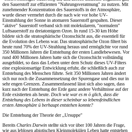
den Sauerstoff zur effizienten "Nahrungsveratmung" zu nutzen. Mit
zunehmender Konzentration des Sauerstoffs in der Atmosphäre,
wurde dieser vermehrt durch die nach wie vor hohe UV-
Einstrahlung der Sonne in atomaren Sauerstoff gespalten. Dieser
"aktive" Sauerstoff verband sich mit molekularem, "normalem"
Luftsauerstoff zu dreiatomigem
Ozon
. In rund 15-30 km Höhe
bildete sich die stratosphärische Ozonschicht aus, die essentiell für
die Evolution des Lebens war. Das stratosphärische Ozon filtert bis
heute rund 70% der UV-Strahlung heraus und ermöglichte vor rund
350 Millionen Jahren die Entstehung der ersten Landlebewesen. Vor
rund 400 Millionen Jahren hatte sich die Ozonschicht vollständig
ausgebildet, so dass das Leben unter dem Schutz dieses UV-Filters
eine explosionsartige Entwicklung erfuhr, die schließlich auch zur
Entstehung des Menschen führte. Seit 350 Millionen Jahren ändert
sich nur noch die Zusammensetzung der Spurengase und dies nur in
sehr engen Grenzen. Zusammenfassend lässt sich also sagen, dass
kurz nach der Entstehung der Erde ganz andere Verhältnisse auf der
Erde existierten als heute.
Doch wie war es m ö glich, dass die
Entstehung des Lebens in dieser scheinbar so lebensfeindlichen
ersten Atmosphäre ü berhaupt entstehen konnte?
Die Entstehung der Theorie der ,,Ursuppe"
Bereits
Charles Darwin
stellte sich vor über 100 Jahren die Frage,
wie aus leblosen abiotischen Kleinmolekülen Leben hatte entstehen