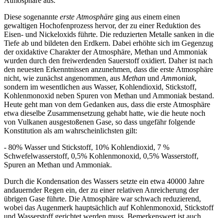
Atmosphäre aus.
Diese sogenannte
erste Atmosphäre
ging aus einem einen
gewaltigen Hochofenprozess hervor, der zu einer Reduktion des
Eisen- und Nickeloxids führte. Die reduzierten Metalle sanken in die
Tiefe ab und bildeten den Erdkern. Dabei erhöhte sich im Gegenzug
der oxidaktive Charakter der Atmosphäre, Methan und Ammoniak
wurden durch den freiwerdenden Sauerstoff oxidiert. Daher ist nach
den neuesten Erkenntnissen anzunehmen, dass die erste Atmosphäre
nicht, wie zunächst angenommen, aus
Methan
und
Ammoniak
,
sondern im wesentlichen aus Wasser, Kohlendioxid, Stickstoff,
Kohlenmonoxid neben Spuren von Methan und Ammoniak bestand.
Heute geht man von dem Gedanken aus, dass die erste Atmosphäre
etwa dieselbe Zusammensetzung gehabt hatte, wie die heute noch
von Vulkanen ausgestoßenen Gase, so dass ungefähr folgende
Konstitution als am wahrscheinlichsten gilt:
- 80% Wasser und Stickstoff, 10% Kohlendioxid, 7 %
Schwefelwasserstoff, 0,5% Kohlenmonoxid, 0,5% Wasserstoff,
Spuren an Methan und Ammoniak.
Durch die Kondensation des Wassers setzte ein etwa 40000 Jahre
andauernder Regen ein, der zu einer relativen Anreicherung der
übrigen Gase führte. Die Atmosphäre war schwach reduzierend,
wobei das Augenmerk hauptsächlich auf Kohlenmonoxid, Stickstoff
und Wasserstoff gerichtet werden muss .Bemerkenswert ist auch,