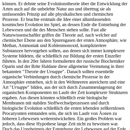
können. Er dehnte seine Evolutionstheorie über die Entwicklung der
Arten auch auf die unbelebte Natur aus und übertrug sie als
umfassendes Prinzip auf alle physikalischen und chemischen
Prozesse. Er brachte erstmals die Idee einer allumfassenden
kosmischen Evolution ins Spiel, an dessen Ende die Entstehung der
Lebewesen und die des Menschen stehen sollte. Fast alle
Naturwissenschaftler griffen die Theorie auf, nach welcher auf
chemischer Ebene aus den Spurengasen der ersten Atmosphäre, wie
Methan, Ammoniak und Kohlenmonoxid, kompliziertere
Substanzen hervorgehen sollten, aus denen sich immer komplexere
Systeme bildeten, die schließlich zur Bildung der ersten Einzeller
führten. In den 20er Jahren formulierten der russische Biochemiker
Oparin und der Brite Haldane diese allgemeine Vermutung in ihrer
bekannten "Theorie der Ursuppe". Danach sollten essentielle
organische Verbindungen durch chemische Prozesse in der
Atmosphäre entstehen, sich in den Weltmeeren anreichern und eine
Art "
Ursuppe
" bilden, aus der sich durch Zusammenlagerung der
organischen Komponenten im Laufe der Zeit komplexere Strukturen
ergaben. Aus diesen könnten schließlich erste biologische
Membranen mit stabilen Stoffwechselprozessen und durch
biologische Evolution schließlich die ersten lebenden zellkernlosen
Procaryonten entstanden sein, die sich im Laufe von Äonen zu
höheren Lebewesen weiterentwickelten. Ein großes Problem war
jedoch, dass diese Hypothese lange Zeit nicht zu beweisen war.
Doch das Urgeheimnis der Entstehung der Lebewesen auf der Erde