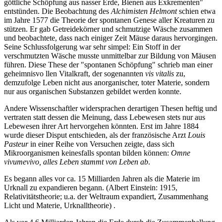
göttliche Schöpfung aus nasser Erde, Bienen aus Exkrementen"
entstünden. Die Beobachtung des
Alchimisten Helmont
schien etwa
im Jahre 1577 die Theorie der spontanen Genese aller Kreaturen zu
stützen. Er gab Getreidekörner und schmutzige Wäsche zusammen
und beobachtete, dass nach einiger Zeit Mäuse daraus hervorgingen.
Seine Schlussfolgerung war sehr simpel: Ein Stoff in der
verschmutzten Wäsche musste unmittelbar zur Bildung von Mäusen
führen. Diese These der "spontanen Schöpfung" schrieb man einer
geheimnisvo llen Vitalkraft, der sogenannten
vis vitalis
zu,
demzufolge Leben nicht aus anorganischer, toter Materie, sondern
nur aus organischen Substanzen gebildet werden konnte.
Andere Wissenschaftler widersprachen derartigen Thesen heftig und
vertraten statt dessen die Meinung, dass Lebewesen stets nur aus
Lebewesen ihrer Art hervorgehen könnten. Erst im Jahre 1884
wurde dieser Disput entschieden, als der französische Arzt
Louis
Pasteur
in einer Reihe von Versuchen zeigte, dass sich
Mikroorganismen keinesfalls spontan bilden können:
Omne
vivumevivo, alles Leben stammt von Leben ab
.
Es begann alles vor ca. 15 Milliarden Jahren als die Materie im
Urknall zu expandieren begann. (Albert Einstein: 1915,
Relativitätstheorie; u.a. der Weltraum expandiert, Zusammenhang
Licht und Materie, Urknalltheorie) .