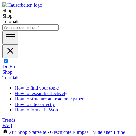
Shop
Shop
Tutorials
De
En
Shop
Tutorials
How to find your topic
How to research effectively
How to structure an academic paper
How to cite correctly
How to format in Word
Trends
FAQ
Zur Shop-Startseite
›
Geschichte Europas - Mittelalter, Frühe