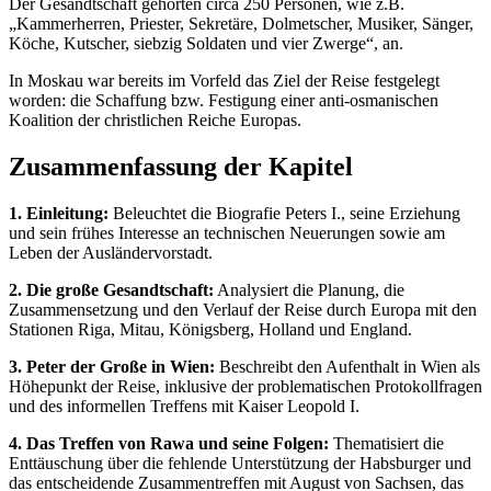
Der Gesandtschaft gehörten circa 250 Personen, wie z.B.
„Kammerherren, Priester, Sekretäre, Dolmetscher, Musiker, Sänger,
Köche, Kutscher, siebzig Soldaten und vier Zwerge“, an.
In Moskau war bereits im Vorfeld das Ziel der Reise festgelegt
worden: die Schaffung bzw. Festigung einer anti-osmanischen
Koalition der christlichen Reiche Europas.
Zusammenfassung der Kapitel
1. Einleitung:
Beleuchtet die Biografie Peters I., seine Erziehung
und sein frühes Interesse an technischen Neuerungen sowie am
Leben der Ausländervorstadt.
2. Die große Gesandtschaft:
Analysiert die Planung, die
Zusammensetzung und den Verlauf der Reise durch Europa mit den
Stationen Riga, Mitau, Königsberg, Holland und England.
3. Peter der Große in Wien:
Beschreibt den Aufenthalt in Wien als
Höhepunkt der Reise, inklusive der problematischen Protokollfragen
und des informellen Treffens mit Kaiser Leopold I.
4. Das Treffen von Rawa und seine Folgen:
Thematisiert die
Enttäuschung über die fehlende Unterstützung der Habsburger und
das entscheidende Zusammentreffen mit August von Sachsen, das