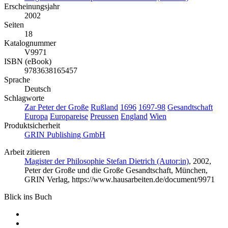
Erscheinungsjahr
2002
Seiten
18
Katalognummer
V9971
ISBN (eBook)
9783638165457
Sprache
Deutsch
Schlagworte
Zar Peter der Große
Rußland
1696
1697-98
Gesandtschaft
Europa
Europareise
Preussen
England
Wien
Produktsicherheit
GRIN Publishing GmbH
Arbeit zitieren
Magister der Philosophie Stefan Dietrich (Autor:in)
, 2002,
Peter der Große und die Große Gesandtschaft, München,
GRIN Verlag, https://www.hausarbeiten.de/document/9971
Blick ins Buch