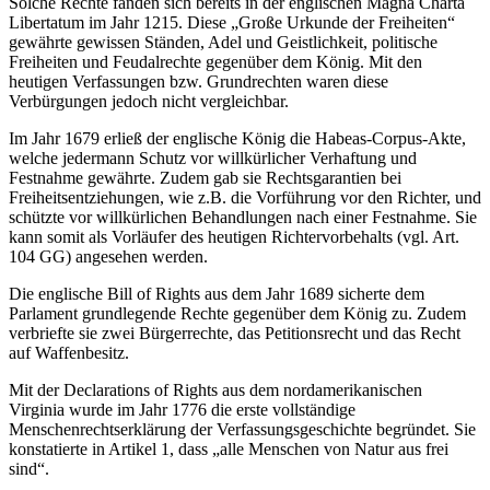
Solche Rechte fanden sich bereits in der englischen Magna Charta
Libertatum im Jahr 1215. Diese „Große Urkunde der Freiheiten“
gewährte gewissen Ständen, Adel und Geistlichkeit, politische
Freiheiten und Feudalrechte gegenüber dem König. Mit den
heutigen Verfassungen bzw. Grundrechten waren diese
Verbürgungen jedoch nicht vergleichbar.
Im Jahr 1679 erließ der englische König die Habeas-Corpus-Akte,
welche jedermann Schutz vor willkürlicher Verhaftung und
Festnahme gewährte. Zudem gab sie Rechtsgarantien bei
Freiheitsentziehungen, wie z.B. die Vorführung vor den Richter, und
schützte vor willkürlichen Behandlungen nach einer Festnahme. Sie
kann somit als Vorläufer des heutigen Richtervorbehalts (vgl. Art.
104 GG) angesehen werden.
Die englische Bill of Rights aus dem Jahr 1689 sicherte dem
Parlament grundlegende Rechte gegenüber dem König zu. Zudem
verbriefte sie zwei Bürgerrechte, das Petitionsrecht und das Recht
auf Waffenbesitz.
Mit der Declarations of Rights aus dem nordamerikanischen
Virginia wurde im Jahr 1776 die erste vollständige
Menschenrechtserklärung der Verfassungsgeschichte begründet. Sie
konstatierte in Artikel 1, dass „alle Menschen von Natur aus frei
sind“.