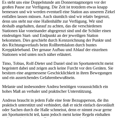
Es steht uns eine Doppelstunde am Donnerstagmorgen vor der
großen Pause zur Verfügung. Die Zeit ist trotzdem etwas knapp
bemessen und wir werden eventuell eine Station aus unserem Zirkel
entfallen lassen müssen. Auch räumlich sind wir relativ begrenzt,
denn uns steht nur eine Hallenhälfte zur Verfügung. Wir sind
deshalb angehalten, darauf zu achten, das die verschiedenen
Stationen klar voneinander abgegrenzt sind und die Schüler einen
eindeutigen Start- und Endpunkt an der jeweiligen Station
bekommen. Dies geschieht durch Kennzeichnung der Punkte und
des Richtungsverlaufs beim Rollbrettslalom durch buntes
Kreppklebeband. Der genaue Aufbau und Ablauf der einzelnen
Stationen wird unten noch näher erläutert.
Timo, Tobias, Rolf-Dieter und Daniel sind im Sportunterricht meist
begeistert dabei und zeigen auch keine Furcht vor den Geräten. Sie
besitzen eine angemessene Geschicklichkeit in ihren Bewegungen
und ein ausreichendes Gefahrenbewußtsein.
Melanie und insbesondere Andrea benötigen voraussichtlich ein
hohes Maß an verbaler und praktischer Unterstützung.
Andreas braucht in jedem Falle eine feste Bezugsperson, die ihn
praktisch unterstützt und verhindert, daß er nicht einfach davonläuft
oder Sachen durch die Halle schmeisst, denn er nimmt zwar gerne
am Sportunterricht teil, kann jedoch meist keine Regeln einhalten