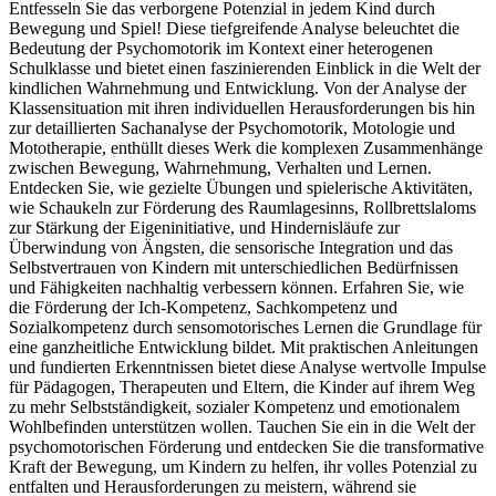
Entfesseln Sie das verborgene Potenzial in jedem Kind durch
Bewegung und Spiel! Diese tiefgreifende Analyse beleuchtet die
Bedeutung der Psychomotorik im Kontext einer heterogenen
Schulklasse und bietet einen faszinierenden Einblick in die Welt der
kindlichen Wahrnehmung und Entwicklung. Von der Analyse der
Klassensituation mit ihren individuellen Herausforderungen bis hin
zur detaillierten Sachanalyse der Psychomotorik, Motologie und
Mototherapie, enthüllt dieses Werk die komplexen Zusammenhänge
zwischen Bewegung, Wahrnehmung, Verhalten und Lernen.
Entdecken Sie, wie gezielte Übungen und spielerische Aktivitäten,
wie Schaukeln zur Förderung des Raumlagesinns, Rollbrettslaloms
zur Stärkung der Eigeninitiative, und Hindernisläufe zur
Überwindung von Ängsten, die sensorische Integration und das
Selbstvertrauen von Kindern mit unterschiedlichen Bedürfnissen
und Fähigkeiten nachhaltig verbessern können. Erfahren Sie, wie
die Förderung der Ich-Kompetenz, Sachkompetenz und
Sozialkompetenz durch sensomotorisches Lernen die Grundlage für
eine ganzheitliche Entwicklung bildet. Mit praktischen Anleitungen
und fundierten Erkenntnissen bietet diese Analyse wertvolle Impulse
für Pädagogen, Therapeuten und Eltern, die Kinder auf ihrem Weg
zu mehr Selbstständigkeit, sozialer Kompetenz und emotionalem
Wohlbefinden unterstützen wollen. Tauchen Sie ein in die Welt der
psychomotorischen Förderung und entdecken Sie die transformative
Kraft der Bewegung, um Kindern zu helfen, ihr volles Potenzial zu
entfalten und Herausforderungen zu meistern, während sie