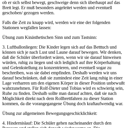
ob er sich selbst bewegt, geschweige denn sich überhaupt auf das
Brett legt. Er muß besonders angeleitet werden und eventuell
geschoben/ gezogen werden.
Falls die Zeit zu knapp wird, werden wir eine der folgenden
Stationen wegfallen lassen:
Übung zum Kinästhetischen Sinn und zum Tastsinn:
3. Luftballonliegen: Die Kinder legen sich auf das Betttuch und
können sich je nach Lust und Laune darauf bewegen. Wir denken,
daß die Schüler überfordert wären, wenn wir sie darauf hinweisen
würden, ruhig zu liegen und sich lediglich auf ihre Körperhaltung
und Gelenkstellung zu konzentrieren, und eventuell sogar zu
beschreiben, was sie dabei empfinden. Deshalb werden wir uns
darauf beschränken, daß sie zumindest eine Zeit lang ruhig in einer
Lage verharren um den eigenen Körper in dieser Position unbewußt
wahrzunehmen. Für Rolf-Dieter und Tobias wird es schwierig sein,
Ruhe zu finden. Deshalb sollte man darauf achten, daß sie nach
Möglichkeit direkt nach dem Rollbrettfahren zu dieser Station
kommen, da die vorangegangene Übung doch kraftaufwendig war.
Übung zur allgemeinen Bewegungsgeschicklichkeit:
4. Hindernislauf: Die Schüler gehen nacheinander durch den