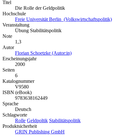
Titel
Die Rolle der Geldpolitik
Hochschule
Freie Universität Berlin (Volkswirtschaftspolitik)
Veranstaltung
Übung Stabilitätspolitik
Note
1,3
Autor
Florian Schoetzke (Autor:in)
Erscheinungsjahr
2000
Seiten
6
Katalognummer
V9580
ISBN (eBook)
9783638162449
Sprache
Deutsch
Schlagworte
Rolle
Geldpoltik
Stabilitätspolitik
Produktsicherheit
GRIN Publishing GmbH