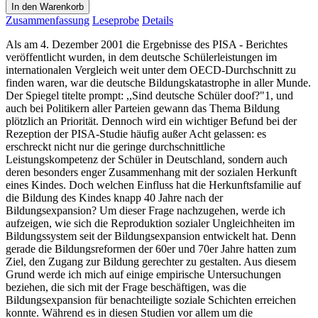
In den Warenkorb
Zusammenfassung
Leseprobe
Details
Als am 4. Dezember 2001 die Ergebnisse des PISA - Berichtes
veröffentlicht wurden, in dem deutsche Schülerleistungen im
internationalen Vergleich weit unter dem OECD-Durchschnitt zu
finden waren, war die deutsche Bildungskatastrophe in aller Munde.
Der Spiegel titelte prompt: ,,Sind deutsche Schüler doof?"1, und
auch bei Politikern aller Parteien gewann das Thema Bildung
plötzlich an Priorität. Dennoch wird ein wichtiger Befund bei der
Rezeption der PISA-Studie häufig außer Acht gelassen: es
erschreckt nicht nur die geringe durchschnittliche
Leistungskompetenz der Schüler in Deutschland, sondern auch
deren besonders enger Zusammenhang mit der sozialen Herkunft
eines Kindes. Doch welchen Einfluss hat die Herkunftsfamilie auf
die Bildung des Kindes knapp 40 Jahre nach der
Bildungsexpansion? Um dieser Frage nachzugehen, werde ich
aufzeigen, wie sich die Reproduktion sozialer Ungleichheiten im
Bildungssystem seit der Bildungsexpansion entwickelt hat. Denn
gerade die Bildungsreformen der 60er und 70er Jahre hatten zum
Ziel, den Zugang zur Bildung gerechter zu gestalten. Aus diesem
Grund werde ich mich auf einige empirische Untersuchungen
beziehen, die sich mit der Frage beschäftigen, was die
Bildungsexpansion für benachteiligte soziale Schichten erreichen
konnte. Während es in diesen Studien vor allem um die