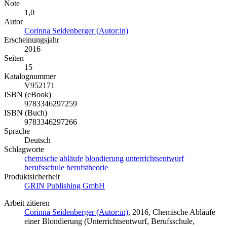
Note
1,0
Autor
Corinna Seidenberger (Autor:in)
Erscheinungsjahr
2016
Seiten
15
Katalognummer
V952171
ISBN (eBook)
9783346297259
ISBN (Buch)
9783346297266
Sprache
Deutsch
Schlagworte
chemische
abläufe
blondierung
unterrichtsentwurf
berufsschule
berufstheorie
Produktsicherheit
GRIN Publishing GmbH
Arbeit zitieren
Corinna Seidenberger (Autor:in)
, 2016, Chemische Abläufe
einer Blondierung (Unterrichtsentwurf, Berufsschule,