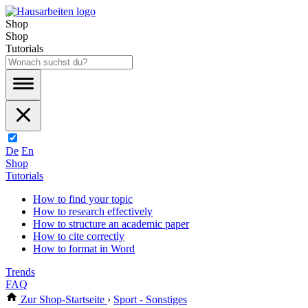
Shop
Shop
Tutorials
De
En
Shop
Tutorials
How to find your topic
How to research effectively
How to structure an academic paper
How to cite correctly
How to format in Word
Trends
FAQ
Zur Shop-Startseite
›
Sport - Sonstiges