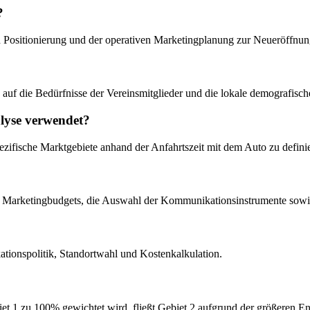
?
 Positionierung und der operativen Marketingplanung zur Neueröffnun
as auf die Bedürfnisse der Vereinsmitglieder und die lokale demografische
lyse verwendet?
zifische Marktgebiete anhand der Anfahrtszeit mit dem Auto zu defini
ng des Marketingbudgets, die Auswahl der Kommunikationsinstrumente 
tionspolitik, Standortwahl und Kostenkalkulation.
iet 1 zu 100% gewichtet wird, fließt Gebiet 2 aufgrund der größeren 