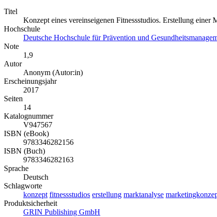
Titel
Konzept eines vereinseigenen Fitnessstudios. Erstellung einer
Hochschule
Deutsche Hochschule für Prävention und Gesundheitsmanag
Note
1,9
Autor
Anonym (Autor:in)
Erscheinungsjahr
2017
Seiten
14
Katalognummer
V947567
ISBN (eBook)
9783346282156
ISBN (Buch)
9783346282163
Sprache
Deutsch
Schlagworte
konzept
fitnessstudios
erstellung
marktanalyse
marketingkonzep
Produktsicherheit
GRIN Publishing GmbH