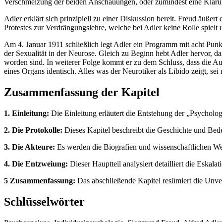
Verschmelzung der beiden Anschauungen, oder zumindest eine Klärun
Adler erklärt sich prinzipiell zu einer Diskussion bereit. Freud äuß
Protestes zur Verdrängungslehre, welche bei Adler keine Rolle spielt u
Am 4. Januar 1911 schließlich legt Adler ein Programm mit acht Punkte
der Sexualität in der Neurose. Gleich zu Beginn hebt Adler hervor, da
worden sind. In weiterer Folge kommt er zu dem Schluss, dass die Auf
eines Organs identisch. Alles was der Neurotiker als Libido zeigt, sei 
Zusammenfassung der Kapitel
1. Einleitung:
Die Einleitung erläutert die Entstehung der „Psycholo
2. Die Protokolle:
Dieses Kapitel beschreibt die Geschichte und Bed
3. Die Akteure:
Es werden die Biografien und wissenschaftlichen We
4. Die Entzweiung:
Dieser Hauptteil analysiert detailliert die Eska
5 Zusammenfassung:
Das abschließende Kapitel resümiert die Unver
Schlüsselwörter