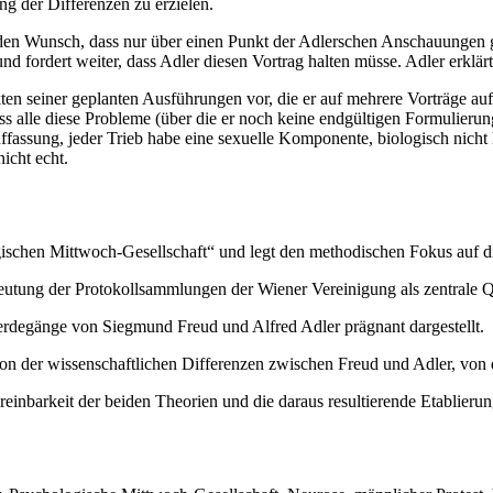
g der Differenzen zu erzielen.
ert den Wunsch, dass nur über einen Punkt der Adlerschen Anschauungen
nd fordert weiter, dass Adler diesen Vortrag halten müsse. Adler erklärt
n seiner geplanten Ausführungen vor, die er auf mehrere Vorträge aufzut
ss alle diese Probleme (über die er noch keine endgültigen Formulierun
fassung, jeder Trieb habe eine sexuelle Komponente, biologisch nicht 
nicht echt.
gischen Mittwoch-Gesellschaft“ und legt den methodischen Fokus auf d
eutung der Protokollsammlungen der Wiener Vereinigung als zentrale Q
rdegänge von Siegmund Freud und Alfred Adler prägnant dargestellt.
lation der wissenschaftlichen Differenzen zwischen Freud und Adler, vo
einbarkeit der beiden Theorien und die daraus resultierende Etablieru