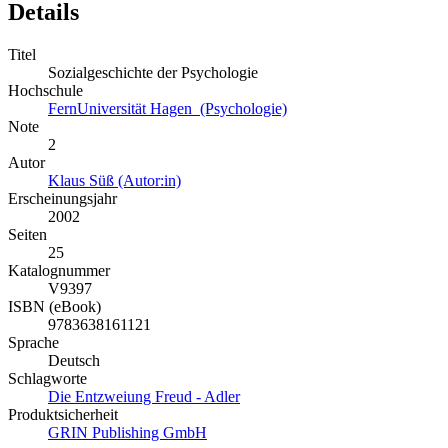
Details
Titel
Sozialgeschichte der Psychologie
Hochschule
FernUniversität Hagen (Psychologie)
Note
2
Autor
Klaus Süß (Autor:in)
Erscheinungsjahr
2002
Seiten
25
Katalognummer
V9397
ISBN (eBook)
9783638161121
Sprache
Deutsch
Schlagworte
Die Entzweiung Freud - Adler
Produktsicherheit
GRIN Publishing GmbH