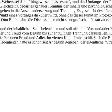
. Weiters sei darauf hingewiesen, dass es aufgrund des Umfanges der P
 Gleichzeitig bedarf es genauer Kenntnis der Inhalte und psychologisch
eben in die Auseinandersetzung und Trennung.Es geschieht des öfteren, 
kt eines Vortrages diskutiert wird, ohne das dieser Punkt im Protokoll 
r Otto Rank nahm die Diskussionen nicht stenografisch auf; statt zu ve
rund der inhaltlichen Seite beleuchten und soll nicht die Vor- und/ode
dler und Freud vom Beginn bis zur entgültigen Trennung darzustellen. K
die Personen Freud und Adler. Im vierten Kapitel wird schließlich die 
enheiten hatte es schon seit Anbeginn gegeben, der eigentliche "Stre