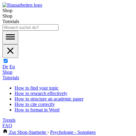
Shop
Shop
Tutorials
De
En
Shop
Tutorials
How to find your topic
How to research effectively
How to structure an academic paper
How to cite correctly
How to format in Word
Trends
FAQ
Zur Shop-Startseite
›
Psychologie - Sonstiges