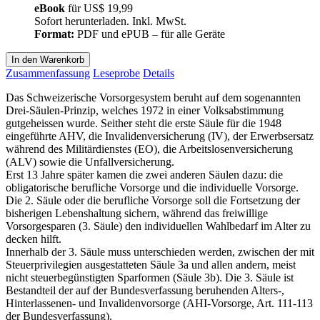
eBook
für
US$ 19,99
Sofort herunterladen. Inkl. MwSt.
Format:
PDF und ePUB – für alle Geräte
In den Warenkorb
Zusammenfassung
Leseprobe
Details
Das Schweizerische Vorsorgesystem beruht auf dem sogenannten
Drei-Säulen-Prinzip, welches 1972 in einer Volksabstimmung
gutgeheissen wurde. Seither steht die erste Säule für die 1948
eingeführte AHV, die Invalidenversicherung (IV), der Erwerbsersatz
während des Militärdienstes (EO), die Arbeitslosenversicherung
(ALV) sowie die Unfallversicherung.
Erst 13 Jahre später kamen die zwei anderen Säulen dazu: die
obligatorische berufliche Vorsorge und die individuelle Vorsorge.
Die 2. Säule oder die berufliche Vorsorge soll die Fortsetzung der
bisherigen Lebenshaltung sichern, während das freiwillige
Vorsorgesparen (3. Säule) den individuellen Wahlbedarf im Alter zu
decken hilft.
Innerhalb der 3. Säule muss unterschieden werden, zwischen der mit
Steuerprivilegien ausgestatteten Säule 3a und allen andern, meist
nicht steuerbegünstigten Sparformen (Säule 3b). Die 3. Säule ist
Bestandteil der auf der Bundesverfassung beruhenden Alters-,
Hinterlassenen- und Invalidenvorsorge (AHI-Vorsorge, Art. 111-113
der Bundesverfassung).