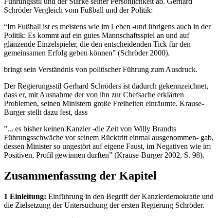
Führungsstil und der Stärke seiner Persönlichkeit ab. Gerhard
Schröder Vergleich vom Fußball und der Politik:
“Im Fußball ist es meistens wie im Leben -und übrigens auch in der
Politik: Es kommt auf ein gutes Mannschaftsspiel an und auf
glänzende Einzelspieler, die den entscheidenden Tick für den
gemeinsamen Erfolg geben können” (Schröder 2000).
bringt sein Verständnis von politischer Führung zum Ausdruck.
Der Regierungsstil Gerhard Schröders ist dadurch gekennzeichnet,
dass er, mit Ausnahme der von ihn zur Chefsache erklärten
Problemen, seinen Ministern große Freiheiten einräumte. Krause-
Burger stellt dazu fest, dass
”... es bisher keinen Kanzler -die Zeit von Willy Brandts
Führungsschwäche vor seinem Rücktritt einmal ausgenommen- gab,
dessen Minister so ungestört auf eigene Faust, im Negativen wie im
Positiven, Profil gewinnen durften” (Krause-Burger 2002, S. 98).
Zusammenfassung der Kapitel
1 Einleitung:
Einführung in den Begriff der Kanzlerdemokratie und
die Zielsetzung der Untersuchung der ersten Regierung Schröder.