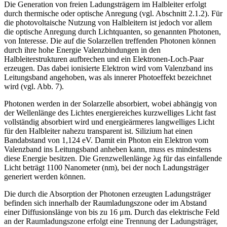
Die Generation von freien Ladungsträgern im Halbleiter erfolgt
durch thermische oder optische Anregung (vgl. Abschnitt 2.1.2). Für
die photovoltaische Nutzung von Halbleitern ist jedoch vor allem
die optische Anregung durch Lichtquanten, so genannten Photonen,
von Interesse. Die auf die Solarzellen treffenden Photonen können
durch ihre hohe Energie Valenzbindungen in den
Halbleiterstrukturen aufbrechen und ein Elektronen-Loch-Paar
erzeugen. Das dabei ionisierte Elektron wird vom Valenzband ins
Leitungsband angehoben, was als innerer Photoeffekt bezeichnet
wird (vgl. Abb. 7).
Photonen werden in der Solarzelle absorbiert, wobei abhängig von
der Wellenlänge des Lichtes energiereiches kurzwelliges Licht fast
vollständig absorbiert wird und energieärmeres langwelliges Licht
für den Halbleiter nahezu transparent ist. Silizium hat einen
Bandabstand von 1,124 eV. Damit ein Photon ein Elektron vom
Valenzband ins Leitungsband anheben kann, muss es mindestens
diese Energie besitzen. Die Grenzwellenlänge λg für das einfallende
Licht beträgt 1100 Nanometer (nm), bei der noch Ladungsträger
generiert werden können.
Die durch die Absorption der Photonen erzeugten Ladungsträger
befinden sich innerhalb der Raumladungszone oder im Abstand
einer Diffusionslänge von bis zu 16 μm. Durch das elektrische Feld
an der Raumladungszone erfolgt eine Trennung der Ladungsträger,