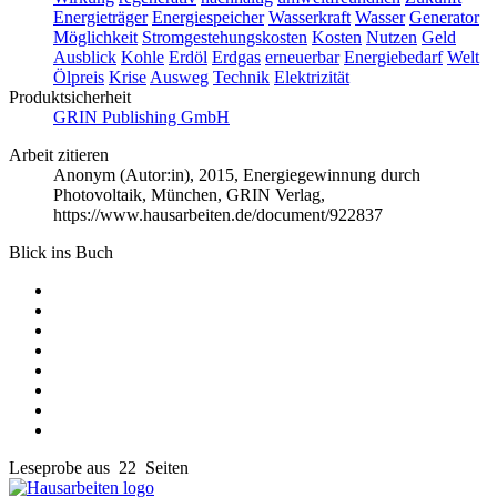
Energieträger
Energiespeicher
Wasserkraft
Wasser
Generator
Möglichkeit
Stromgestehungskosten
Kosten
Nutzen
Geld
Ausblick
Kohle
Erdöl
Erdgas
erneuerbar
Energiebedarf
Welt
Ölpreis
Krise
Ausweg
Technik
Elektrizität
Produktsicherheit
GRIN Publishing GmbH
Arbeit zitieren
Anonym (Autor:in)
, 2015, Energiegewinnung durch
Photovoltaik, München, GRIN Verlag,
https://www.hausarbeiten.de/document/922837
Blick ins Buch
Leseprobe aus 22 Seiten