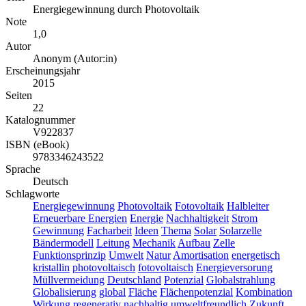
Energiegewinnung durch Photovoltaik
Note
1,0
Autor
Anonym (Autor:in)
Erscheinungsjahr
2015
Seiten
22
Katalognummer
V922837
ISBN (eBook)
9783346243522
Sprache
Deutsch
Schlagworte
Energiegewinnung
Photovoltaik
Fotovoltaik
Halbleiter
Erneuerbare Energien
Energie
Nachhaltigkeit
Strom
Gewinnung
Facharbeit
Ideen
Thema
Solar
Solarzelle
Bändermodell
Leitung
Mechanik
Aufbau
Zelle
Funktionsprinzip
Umwelt
Natur
Amortisation
energetisch
kristallin
photovoltaisch
fotovoltaisch
Energieversorung
Müllvermeidung
Deutschland
Potenzial
Globalstrahlung
Globalisierung
global
Fläche
Flächenpotenzial
Kombination
Wirkung
regenerativ
nachhaltig
umweltfreundlich
Zukunft