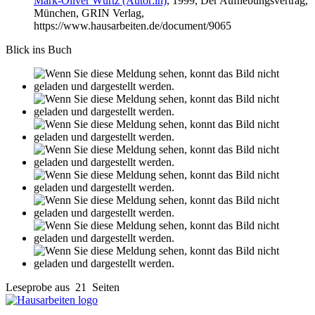
Mark-Oliver Würtz (Autor:in)
, 1999, Der Aufhebungsvertrag,
München, GRIN Verlag,
https://www.hausarbeiten.de/document/9065
Blick ins Buch
Leseprobe aus 21 Seiten
Facebook
Instagram
TikTok
Shop
Tutorials
FAQ
Zahlung & Versand