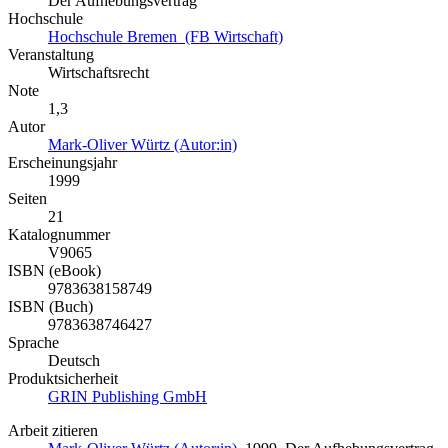
Der Aufhebungsvertrag
Hochschule
Hochschule Bremen (FB Wirtschaft)
Veranstaltung
Wirtschaftsrecht
Note
1,3
Autor
Mark-Oliver Würtz (Autor:in)
Erscheinungsjahr
1999
Seiten
21
Katalognummer
V9065
ISBN (eBook)
9783638158749
ISBN (Buch)
9783638746427
Sprache
Deutsch
Produktsicherheit
GRIN Publishing GmbH
Arbeit zitieren