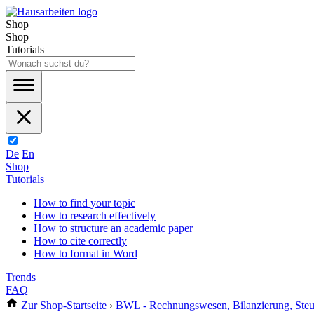
Shop
Shop
Tutorials
De
En
Shop
Tutorials
How to find your topic
How to research effectively
How to structure an academic paper
How to cite correctly
How to format in Word
Trends
FAQ
Zur Shop-Startseite
›
BWL - Rechnungswesen, Bilanzierung, Steu