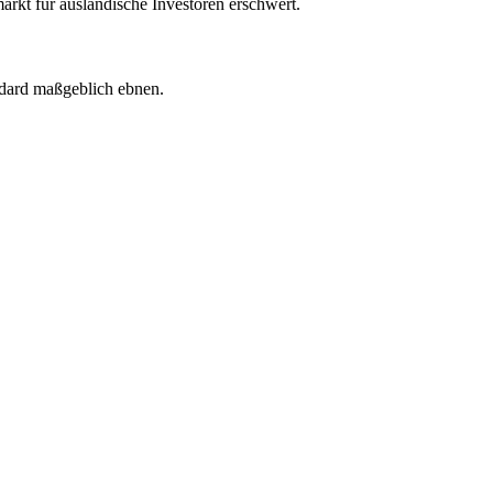
markt für ausländische Investoren erschwert.
ndard maßgeblich ebnen.