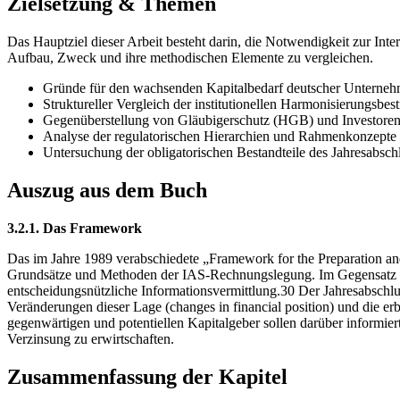
Zielsetzung & Themen
Das Hauptziel dieser Arbeit besteht darin, die Notwendigkeit zur I
Aufbau, Zweck und ihre methodischen Elemente zu vergleichen.
Gründe für den wachsenden Kapitalbedarf deutscher Unternehm
Struktureller Vergleich der institutionellen Harmonisierungs
Gegenüberstellung von Gläubigerschutz (HGB) und Investor
Analyse der regulatorischen Hierarchien und Rahmenkonzepte
Untersuchung der obligatorischen Bestandteile des Jahresabsch
Auszug aus dem Buch
3.2.1. Das Framework
Das im Jahre 1989 verabschiedete „Framework for the Preparation and
Grundsätze und Methoden der IAS-Rechnungslegung. Im Gegensatz zum
entscheidungsnützliche Informationsvermittlung.30 Der Jahresabschlu
Veränderungen dieser Lage (changes in financial position) und die er
gegenwärtigen und potentiellen Kapitalgeber sollen darüber informier
Verzinsung zu erwirtschaften.
Zusammenfassung der Kapitel