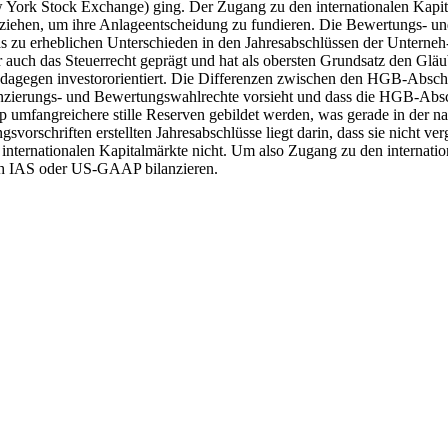
ork Stock Exchange) ging. Der Zugang zu den internationalen Kapital
nziehen, um ihre Anlageentscheidung zu fundieren. Die Bewertungs- u
as zu erheblichen Unterschieden in den Jahresabschlüssen der Unterne
r auch das Steuerrecht geprägt und hat als obersten Grundsatz den Gl
ist dagegen investororientiert. Die Differenzen zwischen den HGB-
nzierungs- und Bewertungswahlrechte vorsieht und dass die HGB-Absch
umfangreichere stille Reserven gebildet werden, was gerade in der nat
vorschriften erstellten Jahresabschlüsse liegt darin, dass sie nicht v
nternationalen Kapitalmärkte nicht. Um also Zugang zu den internatio
ch IAS oder US-GAAP bilanzieren.