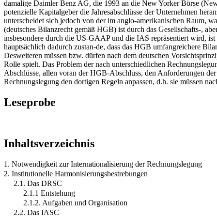
damalige Daimler Benz AG, die 1993 an die New Yorker Börse (New Y
potenzielle Kapitalgeber die Jahresabschlüsse der Unternehmen hera
unterscheidet sich jedoch von der im anglo-amerikanischen Raum, w
(deutsches Bilanzrecht gemäß HGB) ist durch das Gesellschafts-, abe
insbesondere durch die US-GAAP und die IAS repräsentiert wird, 
hauptsächlich dadurch zustan-de, dass das HGB umfangreichere Bila
Desweiteren müssen bzw. dürfen nach dem deutschen Vorsichtsprinzip 
Rolle spielt. Das Problem der nach unterschiedlichen Rechnungslegungs
Abschlüsse, allen voran der HGB-Abschluss, den Anforderungen der i
Rechnungslegung den dortigen Regeln anpassen, d.h. sie müssen na
Leseprobe
Inhaltsverzeichnis
1. Notwendigkeit zur Internationalisierung der Rechnungslegung
2. Institutionelle Harmonisierungsbestrebungen
2.1. Das DRSC
2.1.1 Entstehung
2.1.2. Aufgaben und Organisation
2.2. Das IASC