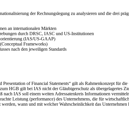
nternationalisierung der Rechnungslegung zu analysieren und die dre
en an internationalen Märkten
bestrebungen durch DRSC, IASC und US-Institutionen
enorientierung (IAS/US-GAAP)
 (Conceptual Frameworks)
lusses nach den jeweiligen Standards
 Presentation of Financial Statements“ gilt als Rahmenkonzept für die 
 HGB gilt bei IAS nicht der Gläubigerschutz als übergelagertes Ziel.
ß nach IAS soll einem weiten Adressatenkreis Informationen vermitteln 
brachte Leistung (performance) des Unternehmens, die für wirtschaftli
t werden, wann und mit welcher Wahrscheinlichkeit das Unternehmen lan