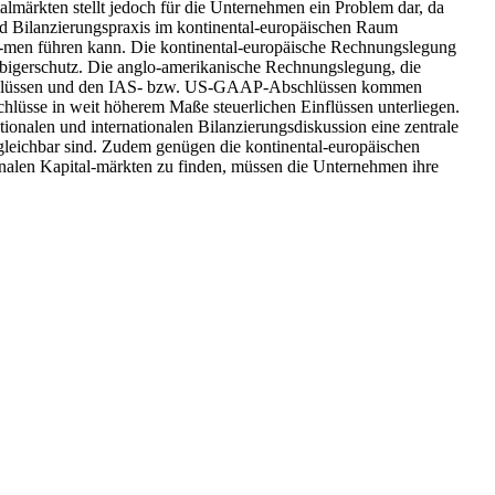
märkten stellt jedoch für die Unternehmen ein Problem dar, da
nd Bilanzierungspraxis im kontinental-europäischen Raum
h-men führen kann. Die kontinental-europäische Rechnungslegung
äubigerschutz. Die anglo-amerikanische Rechnungslegung, die
Abschlüssen und den IAS- bzw. US-GAAP-Abschlüssen kommen
lüsse in weit höherem Maße steuerlichen Einflüssen unterliegen.
ionalen und internationalen Bilanzierungsdiskussion eine zentrale
ergleichbar sind. Zudem genügen die kontinental-europäischen
nalen Kapital-märkten zu finden, müssen die Unternehmen ihre