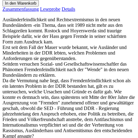
In den Warenkorb
Zusammenfassung
Leseprobe
Details
Ausländerfeindlichkeit und Rechtsextremismus in den neuen
Bundesländern -ein Thema, dass seit 1989 nicht mehr aus den
Schlagzeilen kommt. Rostock und Hoyerswerda sind traurige
Beispiele dafür, wie der Hass gegen Fremde in seiner schärfsten
Form zum Ausdruck kam.
Erst seit dem Fall der Mauer wurde bekannt, wie Ausländer und
Minderheiten in der DDR lebten, welchen Problemen und
Anforderungen sie gegenüberstanden.
Seitdem versuchen Sozial- und Gesellschaftswissenschaftler das
Phänomen Fremdenfeindlichkeit nach der "Wende" in den neuen
Bundesländern zu erklären.
Da die Vermutung nahe liegt, dass Fremdenfeindlichkeit schon als
ein latentes Problem in der DDR bestanden hat, gilt es zu
untersuchen, welche Ursachen und Gründe es dafür gab. Wie
konnte es demnach sein, dass spätestens seit Mitte der 80er Jahre die
Ausgrenzung von "Fremden" zunehmend offener und gewalttätiger
geschah, obwohl die SED - Führung und DDR - Regierung
jahrzehntelang den Anspruch erhoben, eine Politik zu betreiben, die
Frieden und Völkerfreundschaft anstrebe, dem Antifaschismus und
Internationalismus verpflichtet sei und die der Verbreitung von
Rassismus, Ausländerhass und Antisemitismus den entscheidenden
Kampf ansagte?