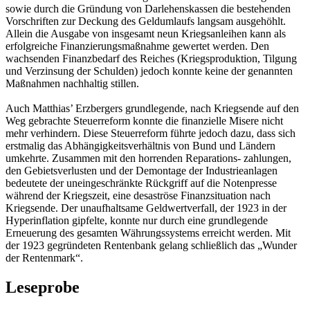
sowie durch die Gründung von Darlehenskassen die bestehenden
Vorschriften zur Deckung des Geldumlaufs langsam ausgehöhlt.
Allein die Ausgabe von insgesamt neun Kriegsanleihen kann als
erfolgreiche Finanzierungsmaßnahme gewertet werden. Den
wachsenden Finanzbedarf des Reiches (Kriegsproduktion, Tilgung
und Verzinsung der Schulden) jedoch konnte keine der genannten
Maßnahmen nachhaltig stillen.
Auch Matthias’ Erzbergers grundlegende, nach Kriegsende auf den
Weg gebrachte Steuerreform konnte die finanzielle Misere nicht
mehr verhindern. Diese Steuerreform führte jedoch dazu, dass sich
erstmalig das Abhängigkeitsverhältnis von Bund und Ländern
umkehrte. Zusammen mit den horrenden Reparations- zahlungen,
den Gebietsverlusten und der Demontage der Industrieanlagen
bedeutete der uneingeschränkte Rückgriff auf die Notenpresse
während der Kriegszeit, eine desaströse Finanzsituation nach
Kriegsende. Der unaufhaltsame Geldwertverfall, der 1923 in der
Hyperinflation gipfelte, konnte nur durch eine grundlegende
Erneuerung des gesamten Währungssystems erreicht werden. Mit
der 1923 gegründeten Rentenbank gelang schließlich das „Wunder
der Rentenmark“.
Leseprobe