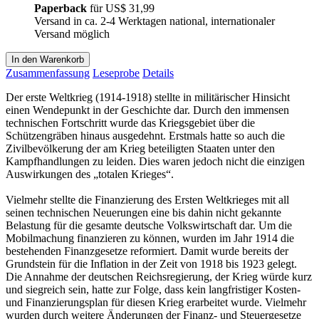
Paperback
für
US$ 31,99
Versand in ca. 2-4 Werktagen national, internationaler
Versand möglich
In den Warenkorb
Zusammenfassung
Leseprobe
Details
Der erste Weltkrieg (1914-1918) stellte in militärischer Hinsicht
einen Wendepunkt in der Geschichte dar. Durch den immensen
technischen Fortschritt wurde das Kriegsgebiet über die
Schützengräben hinaus ausgedehnt. Erstmals hatte so auch die
Zivilbevölkerung der am Krieg beteiligten Staaten unter den
Kampfhandlungen zu leiden. Dies waren jedoch nicht die einzigen
Auswirkungen des „totalen Krieges“.
Vielmehr stellte die Finanzierung des Ersten Weltkrieges mit all
seinen technischen Neuerungen eine bis dahin nicht gekannte
Belastung für die gesamte deutsche Volkswirtschaft dar. Um die
Mobilmachung finanzieren zu können, wurden im Jahr 1914 die
bestehenden Finanzgesetze reformiert. Damit wurde bereits der
Grundstein für die Inflation in der Zeit von 1918 bis 1923 gelegt.
Die Annahme der deutschen Reichsregierung, der Krieg würde kurz
und siegreich sein, hatte zur Folge, dass kein langfristiger Kosten-
und Finanzierungsplan für diesen Krieg erarbeitet wurde. Vielmehr
wurden durch weitere Änderungen der Finanz- und Steuergesetze