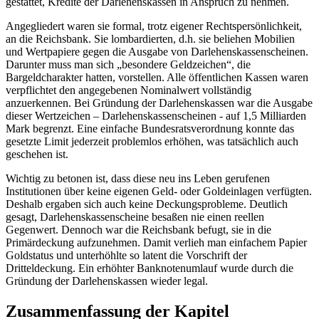
gestattet, Kredite der Darlehenskassen in Anspruch zu nehmen.
Angegliedert waren sie formal, trotz eigener Rechtspersönlichkeit,
an die Reichsbank. Sie lombardierten, d.h. sie beliehen Mobilien
und Wertpapiere gegen die Ausgabe von Darlehenskassenscheinen.
Darunter muss man sich „besondere Geldzeichen“, die
Bargeldcharakter hatten, vorstellen. Alle öffentlichen Kassen waren
verpflichtet den angegebenen Nominalwert vollständig
anzuerkennen. Bei Gründung der Darlehenskassen war die Ausgabe
dieser Wertzeichen – Darlehenskassenscheinen - auf 1,5 Milliarden
Mark begrenzt. Eine einfache Bundesratsverordnung konnte das
gesetzte Limit jederzeit problemlos erhöhen, was tatsächlich auch
geschehen ist.
Wichtig zu betonen ist, dass diese neu ins Leben gerufenen
Institutionen über keine eigenen Geld- oder Goldeinlagen verfügten.
Deshalb ergaben sich auch keine Deckungsprobleme. Deutlich
gesagt, Darlehenskassenscheine besaßen nie einen reellen
Gegenwert. Dennoch war die Reichsbank befugt, sie in die
Primärdeckung aufzunehmen. Damit verlieh man einfachem Papier
Goldstatus und unterhöhlte so latent die Vorschrift der
Dritteldeckung. Ein erhöhter Banknotenumlauf wurde durch die
Gründung der Darlehenskassen wieder legal.
Zusammenfassung der Kapitel