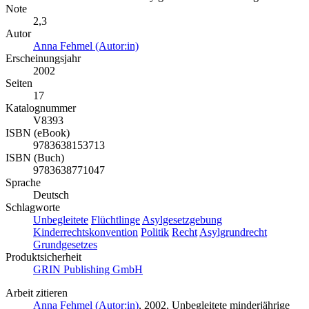
Note
2,3
Autor
Anna Fehmel (Autor:in)
Erscheinungsjahr
2002
Seiten
17
Katalognummer
V8393
ISBN (eBook)
9783638153713
ISBN (Buch)
9783638771047
Sprache
Deutsch
Schlagworte
Unbegleitete
Flüchtlinge
Asylgesetzgebung
Kinderrechtskonvention
Politik
Recht
Asylgrundrecht
Grundgesetzes
Produktsicherheit
GRIN Publishing GmbH
Arbeit zitieren
Anna Fehmel (Autor:in)
, 2002, Unbegleitete minderjährige