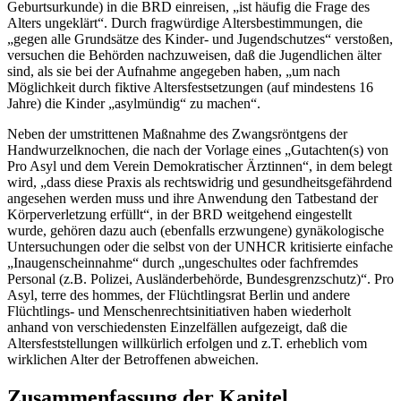
Geburtsurkunde) in die BRD einreisen, „ist häufig die Frage des
Alters ungeklärt“. Durch fragwürdige Altersbestimmungen, die
„gegen alle Grundsätze des Kinder- und Jugendschutzes“ verstoßen,
versuchen die Behörden nachzuweisen, daß die Jugendlichen älter
sind, als sie bei der Aufnahme angegeben haben, „um nach
Möglichkeit durch fiktive Altersfestsetzungen (auf mindestens 16
Jahre) die Kinder „asylmündig“ zu machen“.
Neben der umstrittenen Maßnahme des Zwangsröntgens der
Handwurzelknochen, die nach der Vorlage eines „Gutachten(s) von
Pro Asyl und dem Verein Demokratischer Ärztinnen“, in dem belegt
wird, „dass diese Praxis als rechtswidrig und gesundheitsgefährdend
angesehen werden muss und ihre Anwendung den Tatbestand der
Körperverletzung erfüllt“, in der BRD weitgehend eingestellt
wurde, gehören dazu auch (ebenfalls erzwungene) gynäkologische
Untersuchungen oder die selbst von der UNHCR kritisierte einfache
„Inaugenscheinnahme“ durch „ungeschultes oder fachfremdes
Personal (z.B. Polizei, Ausländerbehörde, Bundesgrenzschutz)“. Pro
Asyl, terre des hommes, der Flüchtlingsrat Berlin und andere
Flüchtlings- und Menschenrechtsinitiativen haben wiederholt
anhand von verschiedensten Einzelfällen aufgezeigt, daß die
Altersfeststellungen willkürlich erfolgen und z.T. erheblich vom
wirklichen Alter der Betroffenen abweichen.
Zusammenfassung der Kapitel