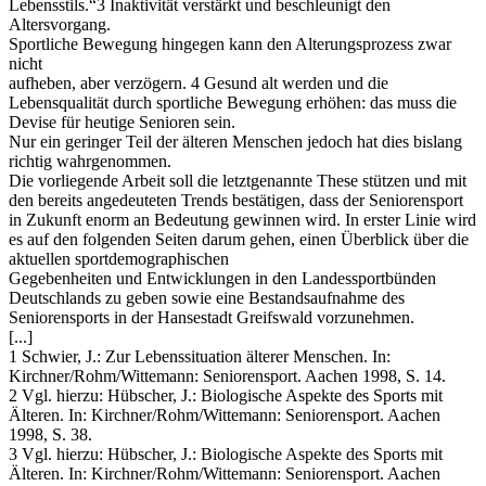
Lebensstils.“3 Inaktivität verstärkt und beschleunigt den
Altersvorgang.
Sportliche Bewegung hingegen kann den Alterungsprozess zwar
nicht
aufheben, aber verzögern. 4 Gesund alt werden und die
Lebensqualität durch sportliche Bewegung erhöhen: das muss die
Devise für heutige Senioren sein.
Nur ein geringer Teil der älteren Menschen jedoch hat dies bislang
richtig wahrgenommen.
Die vorliegende Arbeit soll die letztgenannte These stützen und mit
den bereits angedeuteten Trends bestätigen, dass der Seniorensport
in Zukunft enorm an Bedeutung gewinnen wird. In erster Linie wird
es auf den folgenden Seiten darum gehen, einen Überblick über die
aktuellen sportdemographischen
Gegebenheiten und Entwicklungen in den Landessportbünden
Deutschlands zu geben sowie eine Bestandsaufnahme des
Seniorensports in der Hansestadt Greifswald vorzunehmen.
[...]
1 Schwier, J.: Zur Lebenssituation älterer Menschen. In:
Kirchner/Rohm/Wittemann: Seniorensport. Aachen 1998, S. 14.
2 Vgl. hierzu: Hübscher, J.: Biologische Aspekte des Sports mit
Älteren. In: Kirchner/Rohm/Wittemann: Seniorensport. Aachen
1998, S. 38.
3 Vgl. hierzu: Hübscher, J.: Biologische Aspekte des Sports mit
Älteren. In: Kirchner/Rohm/Wittemann: Seniorensport. Aachen