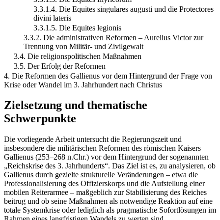
3.3.1.4. Die Equites singulares augusti und die Protectores
divini lateris
3.3.1.5. Die Equites legionis
3.3.2. Die administrativen Reformen – Aurelius Victor zur
Trennung von Militär- und Zivilgewalt
3.4. Die religionspolitischen Maßnahmen
3.5. Der Erfolg der Reformen
4. Die Reformen des Gallienus vor dem Hintergrund der Frage von
Krise oder Wandel im 3. Jahrhundert nach Christus
Zielsetzung und thematische
Schwerpunkte
Die vorliegende Arbeit untersucht die Regierungszeit und
insbesondere die militärischen Reformen des römischen Kaisers
Gallienus (253–268 n.Chr.) vor dem Hintergrund der sogenannten
„Reichskrise des 3. Jahrhunderts“. Das Ziel ist es, zu analysieren, ob
Gallienus durch gezielte strukturelle Veränderungen – etwa die
Professionalisierung des Offizierskorps und die Aufstellung einer
mobilen Reiterarmee – maßgeblich zur Stabilisierung des Reiches
beitrug und ob seine Maßnahmen als notwendige Reaktion auf eine
totale Systemkrise oder lediglich als pragmatische Sofortlösungen im
Rahmen eines langfristigen Wandels zu werten sind.