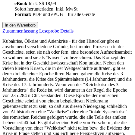
eBook
für
US$ 18,99
Sofort herunterladen. Inkl. MwSt.
Format:
PDF und ePUB – für alle Geräte
In den Warenkorb
Zusammenfassung
Leseprobe
Details
Kubakrise, Ölkrise und Asienkrise - für den Historiker gibt es
anscheinend verschiedene Gründe, bestimmten Prozessen in der
Geschichte, seien sie nah oder fern, eine besondere Aufmerksamkeit
zu widmen und sie als "Krisen" zu bezeichnen. Das Konzept der
Krise hat in der Geschichtswissenschaft Konjunktur. Neben den
vielen kleinen Krisen, die in der Weltgeschichte auftraten, gibt es
derer drei die einer Epoche ihren Namen gaben: die Krise des 3.
Jahrhunderts, die Krise des Spätmittelalters (14.Jahrhundert) und die
Krise des 17. Jahrhunderts. Wenn von der "Reichskrise des 3.
Jahrhunderts" die Rede ist, wird darunter in der Regel die Epoche
von 235-284 n.Chr. verstanden. Diese Epoche der römischen
Geschichte scheint von einem beispiellosen Niedergang
gekennzeichnet zu sein, so daß aus diesen Niedergang schließlich
von Althistorikern eine "Weltkrise" oder eine "totale Systemkrise"
des römischen Reiches gefolgert wurde, die alle Teile des antiken
Lebens erfaßt hat. Es gibt aber eine Reihe von Forschern , die die
Vorstellung von einer "Weltkrise" nicht teilen bzw. die Evidenz der
Krise in Frage stellen und zugleich neue Perspektiven aufzeigen.