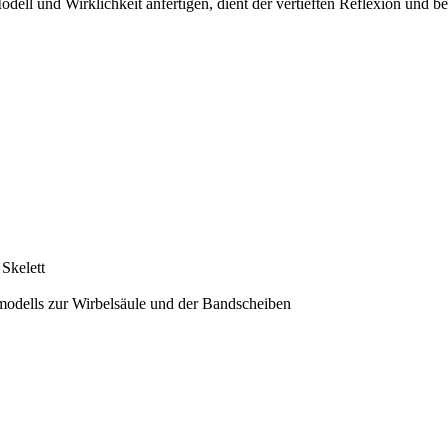
ell und Wirklichkeit anfertigen, dient der vertieften Reflexion und ber
Skelett
modells zur Wirbelsäule und der Bandscheiben