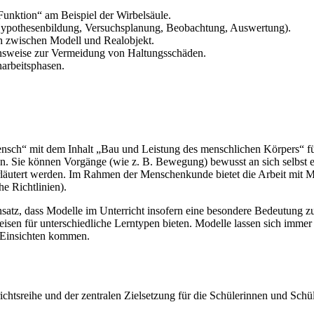
unktion“ am Beispiel der Wirbelsäule.
ypothesenbildung, Versuchsplanung, Beobachtung, Auswertung).
h zwischen Modell und Realobjekt.
ensweise zur Vermeidung von Haltungsschäden.
arbeitsphasen.
“ mit dem Inhalt „Bau und Leistung des menschlichen Körpers“ für d
n. Sie können Vorgänge (wie z. B. Bewegung) bewusst an sich selbst e
e erläutert werden. Im Rahmen der Menschenkunde bietet die Arbeit mit
e Richtlinien).
atz, dass Modelle im Unterricht insofern eine besondere Bedeutung zuk
sen für unterschiedliche Lerntypen bieten. Modelle lassen sich immer
n Einsichten kommen.
htsreihe und der zentralen Zielsetzung für die Schülerinnen und Schüle