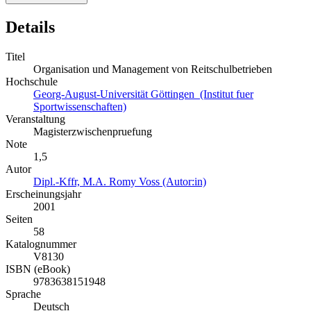
Details
Titel
Organisation und Management von Reitschulbetrieben
Hochschule
Georg-August-Universität Göttingen (Institut fuer
Sportwissenschaften)
Veranstaltung
Magisterzwischenpruefung
Note
1,5
Autor
Dipl.-Kffr, M.A. Romy Voss (Autor:in)
Erscheinungsjahr
2001
Seiten
58
Katalognummer
V8130
ISBN (eBook)
9783638151948
Sprache
Deutsch