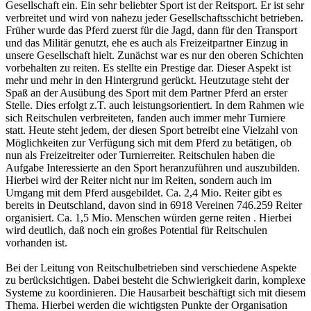
Gesellschaft ein. Ein sehr beliebter Sport ist der Reitsport. Er ist sehr
verbreitet und wird von nahezu jeder Gesellschaftsschicht betrieben.
Früher wurde das Pferd zuerst für die Jagd, dann für den Transport
und das Militär genutzt, ehe es auch als Freizeitpartner Einzug in
unsere Gesellschaft hielt. Zunächst war es nur den oberen Schichten
vorbehalten zu reiten. Es stellte ein Prestige dar. Dieser Aspekt ist
mehr und mehr in den Hintergrund gerückt. Heutzutage steht der
Spaß an der Ausübung des Sport mit dem Partner Pferd an erster
Stelle. Dies erfolgt z.T. auch leistungsorientiert. In dem Rahmen wie
sich Reitschulen verbreiteten, fanden auch immer mehr Turniere
statt. Heute steht jedem, der diesen Sport betreibt eine Vielzahl von
Möglichkeiten zur Verfügung sich mit dem Pferd zu betätigen, ob
nun als Freizeitreiter oder Turnierreiter. Reitschulen haben die
Aufgabe Interessierte an den Sport heranzuführen und auszubilden.
Hierbei wird der Reiter nicht nur im Reiten, sondern auch im
Umgang mit dem Pferd ausgebildet. Ca. 2,4 Mio. Reiter gibt es
bereits in Deutschland, davon sind in 6918 Vereinen 746.259 Reiter
organisiert. Ca. 1,5 Mio. Menschen würden gerne reiten . Hierbei
wird deutlich, daß noch ein großes Potential für Reitschulen
vorhanden ist.
Bei der Leitung von Reitschulbetrieben sind verschiedene Aspekte
zu berücksichtigen. Dabei besteht die Schwierigkeit darin, komplexe
Systeme zu koordinieren. Die Hausarbeit beschäftigt sich mit diesem
Thema. Hierbei werden die wichtigsten Punkte der Organisation