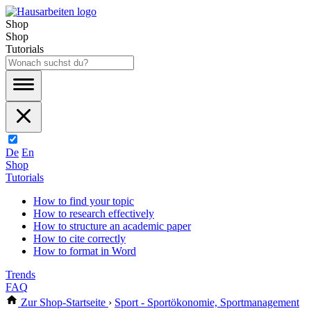
Shop
Shop
Tutorials
De
En
Shop
Tutorials
How to find your topic
How to research effectively
How to structure an academic paper
How to cite correctly
How to format in Word
Trends
FAQ
Zur Shop-Startseite
›
Sport - Sportökonomie, Sportmanagement