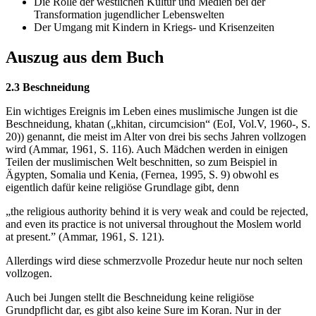
Die Rolle der westlichen Kultur und Medien bei der
Transformation jugendlicher Lebenswelten
Der Umgang mit Kindern in Kriegs- und Krisenzeiten
Auszug aus dem Buch
2.3 Beschneidung
Ein wichtiges Ereignis im Leben eines muslimische Jungen ist die
Beschneidung, khatan („khitan, circumcision“ (EoI, Vol.V, 1960-, S.
20)) genannt, die meist im Alter von drei bis sechs Jahren vollzogen
wird (Ammar, 1961, S. 116). Auch Mädchen werden in einigen
Teilen der muslimischen Welt beschnitten, so zum Beispiel in
Ägypten, Somalia und Kenia, (Fernea, 1995, S. 9) obwohl es
eigentlich dafür keine religiöse Grundlage gibt, denn
„the religious authority behind it is very weak and could be rejected,
and even its practice is not universal throughout the Moslem world
at present.” (Ammar, 1961, S. 121).
Allerdings wird diese schmerzvolle Prozedur heute nur noch selten
vollzogen.
Auch bei Jungen stellt die Beschneidung keine religiöse
Grundpflicht dar, es gibt also keine Sure im Koran. Nur in der