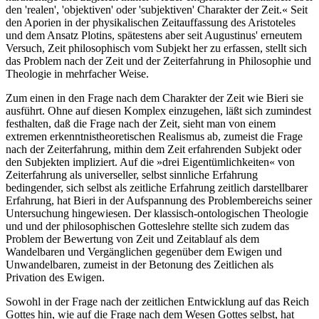
den 'realen', 'objektiven' oder 'subjektiven' Charakter der Zeit.« Seit
den Aporien in der physikalischen Zeitauffassung des Aristoteles
und dem Ansatz Plotins, spätestens aber seit Augustinus' erneutem
Versuch, Zeit philosophisch vom Subjekt her zu erfassen, stellt sich
das Problem nach der Zeit und der Zeiterfahrung in Philosophie und
Theologie in mehrfacher Weise.
Zum einen in den Frage nach dem Charakter der Zeit wie Bieri sie
ausführt. Ohne auf diesen Komplex einzugehen, läßt sich zumindest
festhalten, daß die Frage nach der Zeit, sieht man von einem
extremen erkenntnistheoretischen Realismus ab, zumeist die Frage
nach der Zeiterfahrung, mithin dem Zeit erfahrenden Subjekt oder
den Subjekten impliziert. Auf die »drei Eigentümlichkeiten« von
Zeiterfahrung als universeller, selbst sinnliche Erfahrung
bedingender, sich selbst als zeitliche Erfahrung zeitlich darstellbarer
Erfahrung, hat Bieri in der Aufspannung des Problembereichs seiner
Untersuchung hingewiesen. Der klassisch-ontologischen Theologie
und und der philosophischen Gotteslehre stellte sich zudem das
Problem der Bewertung von Zeit und Zeitablauf als dem
Wandelbaren und Vergänglichen gegenüber dem Ewigen und
Unwandelbaren, zumeist in der Betonung des Zeitlichen als
Privation des Ewigen.
Sowohl in der Frage nach der zeitlichen Entwicklung auf das Reich
Gottes hin, wie auf die Frage nach dem Wesen Gottes selbst, hat