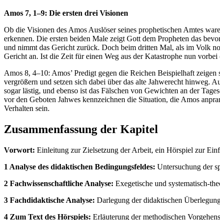
Amos 7, 1–9: Die ersten drei Visionen
Ob die Visionen des Amos Auslöser seines prophetischen Amtes waren, 
erkennen. Die ersten beiden Male zeigt Gott dem Propheten das bevors
und nimmt das Gericht zurück. Doch beim dritten Mal, als im Volk no
Gericht an. Ist die Zeit für einen Weg aus der Katastrophe nun vorbei (
Amos 8, 4–10: Amos’ Predigt gegen die Reichen Beispielhaft zeigen s
vergrößern und setzen sich dabei über das alte Jahwerecht hinweg. A
sogar lästig, und ebenso ist das Fälschen von Gewichten an der Tages
vor den Geboten Jahwes kennzeichnen die Situation, die Amos anpran
Verhalten sein.
Zusammenfassung der Kapitel
Vorwort:
Einleitung zur Zielsetzung der Arbeit, ein Hörspiel zur Einf
1 Analyse des didaktischen Bedingungsfeldes:
Untersuchung der spe
2 Fachwissenschaftliche Analyse:
Exegetische und systematisch-the
3 Fachdidaktische Analyse:
Darlegung der didaktischen Überlegunge
4 Zum Text des Hörspiels:
Erläuterung der methodischen Vorgehensw