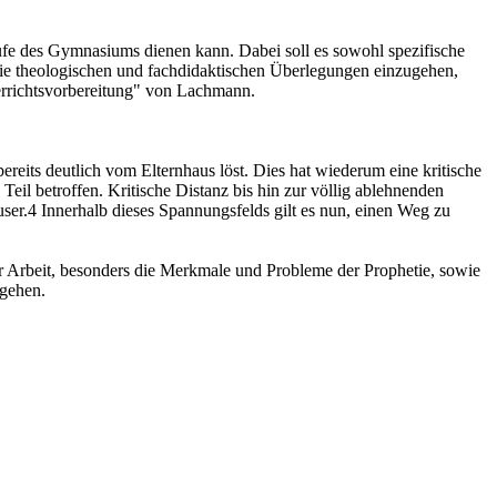
tufe des Gymnasiums dienen kann. Dabei soll es sowohl spezifische
 die theologischen und fachdidaktischen Überlegungen einzugehen,
nterrichtsvorbereitung" von Lachmann.
bereits deutlich vom Elternhaus löst. Dies hat wiederum eine kritische
eil betroffen. Kritische Distanz bis hin zur völlig ablehnenden
äuser.4 Innerhalb dieses Spannungsfelds gilt es nun, einen Weg zu
r Arbeit, besonders die Merkmale und Probleme der Prophetie, sowie
ugehen.