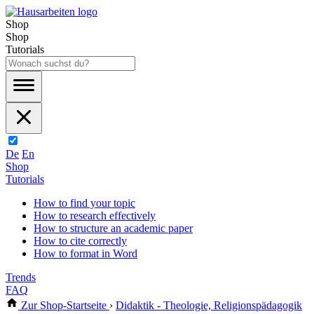
Shop
Shop
Tutorials
De
En
Shop
Tutorials
How to find your topic
How to research effectively
How to structure an academic paper
How to cite correctly
How to format in Word
Trends
FAQ
Zur Shop-Startseite
›
Didaktik - Theologie, Religionspädagogik