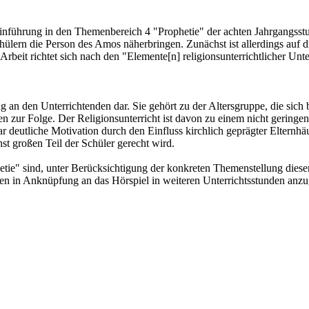
r Einführung in den Themenbereich 4 "Prophetie" der achten Jahrgangss
Schülern die Person des Amos näherbringen. Zunächst ist allerdings auf
 Arbeit richtet sich nach den "Elemente[n] religionsunterrichtlicher U
g an den Unterrichtenden dar. Sie gehört zu der Altersgruppe, die sich 
zur Folge. Der Religionsunterricht ist davon zu einem nicht geringen T
ar deutliche Motivation durch den Einfluss kirchlich geprägter Elternh
st großen Teil der Schüler gerecht wird.
ie" sind, unter Berücksichtigung der konkreten Themenstellung diese
ren in Anknüpfung an das Hörspiel in weiteren Unterrichtsstunden anz