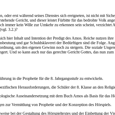
oder erst während seines Dienstes sich ereigneten, ist nicht mit Siche
tehende Gericht, und dieser leistet Fürbitte für das bedrohte Volk ang
ch immer kein Wille zur Umkehr zu erkennen sein scheint, verzichtet 
vgl. 3.2.)?
ich hier Inhalt und Intention der Predigt des Amos. Reiche nutzen ihr
usbeutung und gar Schuldsklaverei der Bedürftigen sind die Folge. Ange
ordnung, um den eigenen Gewinn noch zu steigern. Die soziale Ungerech
gert. Und so kann auch nur das gerechte Gericht Gottes, das nun zum 
ührung in die Prophetie für die 8. Jahrgangsstufe zu entwickeln.
zifischen Herausforderungen, die Schüler der 8. Klasse an den Religion
ologische Auseinandersetzung mit dem Buch Amos als Basis für das Hö
n zur Vermittlung von Prophetie und der Konzeption des Hörspiels.
eise bei der Gestaltung des Hörspieltextes und der Einbettung der Vi