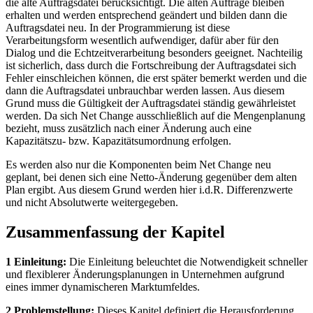
die alte Auftragsdatei berücksichtigt. Die alten Aufträge bleiben
erhalten und werden entsprechend geändert und bilden dann die
Auftragsdatei neu. In der Programmierung ist diese
Verarbeitungsform wesentlich aufwendiger, dafür aber für den
Dialog und die Echtzeitverarbeitung besonders geeignet. Nachteilig
ist sicherlich, dass durch die Fortschreibung der Auftragsdatei sich
Fehler einschleichen können, die erst später bemerkt werden und die
dann die Auftragsdatei unbrauchbar werden lassen. Aus diesem
Grund muss die Gültigkeit der Auftragsdatei ständig gewährleistet
werden. Da sich Net Change ausschließlich auf die Mengenplanung
bezieht, muss zusätzlich nach einer Änderung auch eine
Kapazitätszu- bzw. Kapazitätsumordnung erfolgen.
Es werden also nur die Komponenten beim Net Change neu
geplant, bei denen sich eine Netto-Änderung gegenüber dem alten
Plan ergibt. Aus diesem Grund werden hier i.d.R. Differenzwerte
und nicht Absolutwerte weitergegeben.
Zusammenfassung der Kapitel
1 Einleitung:
Die Einleitung beleuchtet die Notwendigkeit schneller
und flexiblerer Änderungsplanungen in Unternehmen aufgrund
eines immer dynamischeren Marktumfeldes.
2 Problemstellung:
Dieses Kapitel definiert die Herausforderung,