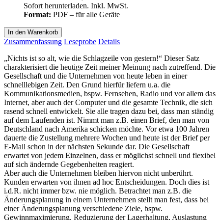
Sofort herunterladen. Inkl. MwSt.
Format:
PDF – für alle Geräte
In den Warenkorb
Zusammenfassung
Leseprobe
Details
„Nichts ist so alt, wie die Schlagzeile von gestern!“ Dieser Satz
charakterisiert die heutige Zeit meiner Meinung nach zutreffend. Die
Gesellschaft und die Unternehmen von heute leben in einer
schnelllebigen Zeit. Den Grund hierfür liefern u.a. die
Kommunikationsmedien, bspw. Fernsehen, Radio und vor allem das
Internet, aber auch der Computer und die gesamte Technik, die sich
rasend schnell entwickelt. Sie alle tragen dazu bei, dass man ständig
auf dem Laufenden ist. Nimmt man z.B. einen Brief, den man von
Deutschland nach Amerika schicken möchte. Vor etwa 100 Jahren
dauerte die Zustellung mehrere Wochen und heute ist der Brief per
E-Mail schon in der nächsten Sekunde dar. Die Gesellschaft
erwartet von jedem Einzelnen, dass er möglichst schnell und flexibel
auf sich ändernde Gegebenheiten reagiert.
Aber auch die Unternehmen bleiben hiervon nicht unberührt.
Kunden erwarten von ihnen ad hoc Entscheidungen. Doch dies ist
i.d.R. nicht immer bzw. nie möglich. Betrachtet man z.B. die
Änderungsplanung in einem Unternehmen stellt man fest, dass bei
einer Änderungsplanung verschiedene Ziele, bspw.
Gewinnmaximierung, Reduzierung der Lagerhaltung, Auslastung