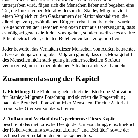
untergraben wird, fügen sich die Menschen lieber und begehen eine
Tat, die ihrer eigenen Moral widerspricht. Stanley Milgram zieht
einen Vergleich zu den Gaskammern der Nationalsozialisten, die
allerdings von gewöhnlichen Bürgern erbaut und betrieben wurden.
Sie gehorchten den Befehlen von oben nicht aus Überzeugung, dass
es nötig sei gegen die Juden vorzugehen, sondern weil sie es als ihre
Pflicht betrachteten, erteilten Befehlen einfach zu gehorchen.
Jeder bewertet das Verhalten dieser Menschen von Außen betrachtet
als verachtungswürdig, aber Milgram glaubt, dass das Moralgefühl
des Menschen nicht stark genug in seiner seelischen Struktur
verankert ist, um in einer ähnlichen Situation anders zu handeln.
Zusammenfassung der Kapitel
1. Einleitung:
Die Einleitung beleuchtet die historische Motivation
für Stanley Milgrams Forschung und skizziert die Fragestellung
nach der Bereitschaft gewöhnlicher Menschen, für eine Autorität
moralische Grenzen zu überschreiten.
2. Aufbau und Verlauf des Experiments:
Dieses Kapitel
beschreibt das methodische Design der Untersuchung, einschließlich
der Rollenverteilung zwischen „Lehrer“ und „Schüler“ sowie der
technischen Simulation des Schockgenerators.