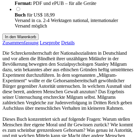
Format:
PDF und ePUB – für alle Geräte
Buch
für
US$ 18,99
Versand in ca. 2-4 Werktagen national, internationaler
Versand möglich
In den Warenkorb
Zusammenfassung
Leseprobe
Details
Die Schreckensherrschaft der Nationalsozialisten in Deutschland
und vor allem die Blindheit ihrer unzähligen Mitläufer in der
Bevölkerung bewegten den Sozialpsychologen Stanley Milgram
dazu, sein bekanntes aber aus ethischen Gründen heftig umstrittenes
Experiment durchzuführen. In dem sogenannten „Milgram-
Experiment“ wollte er die Gehorsamsbereitschaft gewöhnlicher
Bürger gegenüber Autorität untersuchen. In welchem Ausmaß sind
diese bereit, anderen Menschen Gewalt anzutun? Das Ergebnis
seiner Untersuchung erschreckte Milgram selbst. Milgrams
zahlreichen Vergleiche zur Judenverfolgung in Dritten Reich geben
Aufschluss über menschliches Verhalten im kleineren Rahmen.
Dieses Buch konzentriert sich auf folgende Fragen: Warum stellen
Menschen ihre eigene Moral und ihr Gewissen zurück? Wie kommt
es zum scheinbar grenzenlosen Gehorsam? Was genau ist Autorität,
und mit welchen Mitteln kann sie Macht über andere Menschen