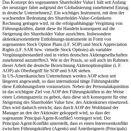
Das Konzept des sogenannten Shareholder Value1 hält seit Anfang
der neunziger Jahre aufgrund der Globalisierung zunehmend Einzug
in deutsche Unternehmen2. Ein wichtiges Instrument, mit dem der
wachsenden Bedeutung des Shareholder-Value-Gedankens
Rechnung getragen wird, ist die erfolgsabhängige Vergütung von
Führungskräften, damit diese ihr Handeln konsequent auf die
Steigerung des Shareholder Value ausrichten. Insbesondere
aktienkursorientierte Entlohnungs-instrumente in Form von
sogenannten Stock Option Plans (i.F. SOP) und Stock Appreciation
Rights (i.F. SAR bzw. virtuelle Stock Options) als variabler
Vergütungsbestandteil sind in vielen deutschen Aktiengesellschaften
zunehmend anzutreffen3. Wie in der Praxis, so soll auch im Rahmen
dieser Arbeit die deutsche Bezeichnung Aktienoptionspläne (i. F.
AOP) als Oberbegriff für SOP und SAR stehen.
In US-Amerikanischen Unternehmen werden AOP schon seit
längeren angewandt, so dass international tätige Führungskräfte
diese Entlohnungsform voraussetzen. Neben der Personalakquisition
ist das wichtigste Ziel von AOP den Führungskräften in der Weise
einen Leistungsanreiz zu geben, dass diese sich konsequent für eine
Steigerung des Shareholder Value bzw. des Aktienkurses einsetzen4.
Dies wird dadurch erreicht, dass durch AOP der Wohlstand der
Manager an den der Aktionäre gekoppelt wird, so dass der
sogenannte Principal-Agent-Konflikt5 verringert wird. Der
Principal-Agent-Konflikt unterstellt, dass es einen Interessenkonflikt
zwischen Führungskräften (Agents) und Anteilseignern (Principals)