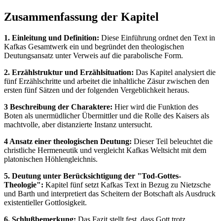
Zusammenfassung der Kapitel
1. Einleitung und Definition:
Diese Einführung ordnet den Text in
Kafkas Gesamtwerk ein und begründet den theologischen
Deutungsansatz unter Verweis auf die parabolische Form.
2. Erzählstruktur und Erzählsituation:
Das Kapitel analysiert die
fünf Erzählschritte und arbeitet die inhaltliche Zäsur zwischen den
ersten fünf Sätzen und der folgenden Vergeblichkeit heraus.
3 Beschreibung der Charaktere:
Hier wird die Funktion des
Boten als unermüdlicher Übermittler und die Rolle des Kaisers als
machtvolle, aber distanzierte Instanz untersucht.
4 Ansatz einer theologischen Deutung:
Dieser Teil beleuchtet die
christliche Hermeneutik und vergleicht Kafkas Weltsicht mit dem
platonischen Höhlengleichnis.
5. Deutung unter Berücksichtigung der "Tod-Gottes-
Theologie":
Kapitel fünf setzt Kafkas Text in Bezug zu Nietzsche
und Barth und interpretiert das Scheitern der Botschaft als Ausdruck
existentieller Gottlosigkeit.
6. Schlußbemerkung:
Das Fazit stellt fest, dass Gott trotz