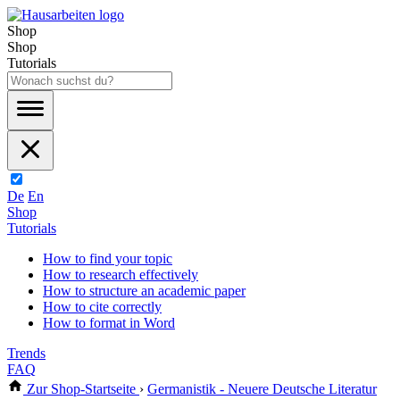
Shop
Shop
Tutorials
De
En
Shop
Tutorials
How to find your topic
How to research effectively
How to structure an academic paper
How to cite correctly
How to format in Word
Trends
FAQ
Zur Shop-Startseite
›
Germanistik - Neuere Deutsche Literatur