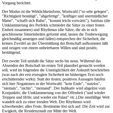
Vorgang berichtet.
Der Modus ist die Wirklichkeitsform, Wortwahl ("so sehr gelegen",
"Richtigkeit bestätigt", "abgefertigt", "kräftiger und unermüdlicher
Mann", "schafft sich Bahn", "kommt leicht vorwärts"), Satzbau (die
Umklammerung des Perfekts schmiedet die Sätze zu einer festen
Einheit zusammen) und Rhythmus (die Sätze, die als in sich
geschlossene Sinneinheiten geformt sind, lassen die Tonbewegung
gleichmäßig ansteigen und fallen) entsprechen der Sicherheit, die
keinen Zweifel an der Übermittlung der Botschaft aufkommen läßt
und zeugen von einem unbeirrbaren Willen und sind positiv,
bestätigend.
Der zweite Teil umfaßt die Sätze sechs bis neun. Während das
Absenden der Botschaft im ersten Teil plausibel gemacht werden
soll, wird im folgenden die Unmöglichkeit der Ankunft beschrieben
(was nach der erst erzeugten Sicherheit im bisherigen Text noch
erschütternder wirkt). Statt der festen, positiven Aussagen häufen
sich hier Negationen in der Wortwahl: "kein Ende", "nutzlos",
"niemals", "nichts", "niemand". Der Indikativ wird abgelöst vom
Konjunktiv, die Umklammerung von der Offenheit ("und wieder
Treppen und Höfe; und wieder ein Palast" etc.).Die sinnfällige Welt
wandelt sich zu einer irrealen Welt. Der Rhythmus wird
schwebender; alles Feste, Bestimmte löst sich auf: Die Zeit wird zur
Ewigkeit, die Residenzstadt zur Mitte der Welt.