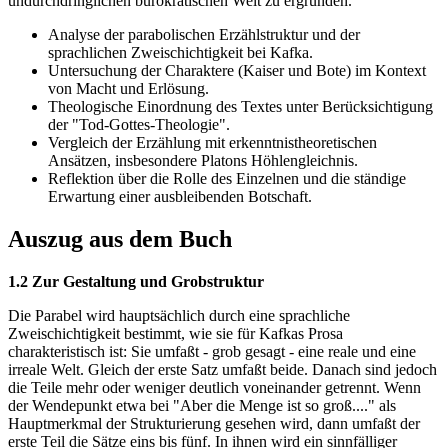
undurchdringlichen bürokratischen Welt zu ergründen.
Analyse der parabolischen Erzählstruktur und der
sprachlichen Zweischichtigkeit bei Kafka.
Untersuchung der Charaktere (Kaiser und Bote) im Kontext
von Macht und Erlösung.
Theologische Einordnung des Textes unter Berücksichtigung
der "Tod-Gottes-Theologie".
Vergleich der Erzählung mit erkenntnistheoretischen
Ansätzen, insbesondere Platons Höhlengleichnis.
Reflektion über die Rolle des Einzelnen und die ständige
Erwartung einer ausbleibenden Botschaft.
Auszug aus dem Buch
1.2 Zur Gestaltung und Grobstruktur
Die Parabel wird hauptsächlich durch eine sprachliche
Zweischichtigkeit bestimmt, wie sie für Kafkas Prosa
charakteristisch ist: Sie umfaßt - grob gesagt - eine reale und eine
irreale Welt. Gleich der erste Satz umfaßt beide. Danach sind jedoch
die Teile mehr oder weniger deutlich voneinander getrennt. Wenn
der Wendepunkt etwa bei "Aber die Menge ist so groß...." als
Hauptmerkmal der Strukturierung gesehen wird, dann umfaßt der
erste Teil die Sätze eins bis fünf. In ihnen wird ein sinnfälliger