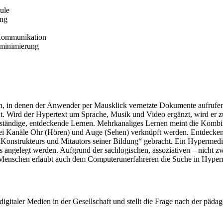
ule
ung
 Kommunikation
ominimierung
, in denen der Anwender per Mausklick vernetzte Dokumente aufrufen
t. Wird der Hypertext um Sprache, Musik und Video ergänzt, wird er z
lbständige, entdeckende Lernen. Mehrkanaliges Lernen meint die Komb
zwei Kanäle Ohr (Hören) und Auge (Sehen) verknüpft werden. Entdeckend
es „Konstrukteurs und Mitautors seiner Bildung“ gebracht. Ein Hyperme
s angelegt werden. Aufgrund der sachlogischen, assoziativen – nicht 
des Menschen erlaubt auch dem Computerunerfahreren die Suche in Hy
gitaler Medien in der Gesellschaft und stellt die Frage nach der päda