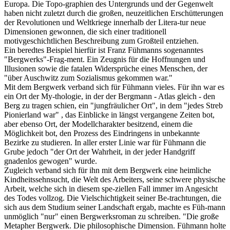
Europa. Die Topo-graphien des Untergrunds und der Gegenwelt
haben nicht zuletzt durch die großen, neuzeitlichen Erschütterungen
der Revolutionen und Weltkriege innerhalb der Litera-tur neue
Dimensionen gewonnen, die sich einer traditionell
motivgeschichtlichen Beschreibung zum Großteil entziehen.
Ein beredtes Beispiel hierfür ist Franz Fühmanns sogenanntes
"Bergwerks"-Frag-ment. Ein Zeugnis für die Hoffnungen und
Illusionen sowie die fatalen Widersprüche eines Menschen, der
"über Auschwitz zum Sozialismus gekommen war."
Mit dem Bergwerk verband sich für Fühmann vieles. Für ihn war es
ein Ort der My-thologie, in der der Bergmann - Atlas gleich - den
Berg zu tragen schien, ein "jungfräulicher Ort", in dem "jedes Streb
Pionierland war" , das Einblicke in längst vergangene Zeiten bot,
aber ebenso Ort, der Modellcharakter besitzend, einem die
Möglichkeit bot, den Prozess des Eindringens in unbekannte
Bezirke zu studieren. In aller erster Linie war für Fühmann die
Grube jedoch "der Ort der Wahrheit, in der jeder Handgriff
gnadenlos gewogen" wurde.
Zugleich verband sich für ihn mit dem Bergwerk eine heimliche
Kindheitssehnsucht, die Welt des Arbeiters, seine schwere physische
Arbeit, welche sich in diesem spe-ziellen Fall immer im Angesicht
des Todes vollzog. Die Vielschichtigkeit seiner Be-trachtungen, die
sich aus dem Studium seiner Landschaft ergab, machte es Füh-mann
unmöglich "nur" einen Bergwerksroman zu schreiben. "Die große
Metapher Bergwerk. Die philosophische Dimension. Fühmann holte