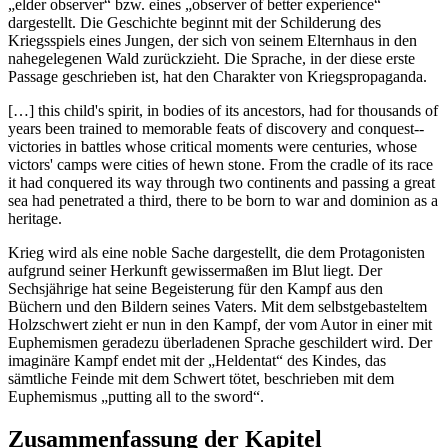
„elder observer“ bzw. eines „observer of better experience“
dargestellt. Die Geschichte beginnt mit der Schilderung des
Kriegsspiels eines Jungen, der sich von seinem Elternhaus in den
nahegelegenen Wald zurückzieht. Die Sprache, in der diese erste
Passage geschrieben ist, hat den Charakter von Kriegspropaganda.
[…] this child's spirit, in bodies of its ancestors, had for thousands of
years been trained to memorable feats of discovery and conquest--
victories in battles whose critical moments were centuries, whose
victors' camps were cities of hewn stone. From the cradle of its race
it had conquered its way through two continents and passing a great
sea had penetrated a third, there to be born to war and dominion as a
heritage.
Krieg wird als eine noble Sache dargestellt, die dem Protagonisten
aufgrund seiner Herkunft gewissermaßen im Blut liegt. Der
Sechsjährige hat seine Begeisterung für den Kampf aus den
Büchern und den Bildern seines Vaters. Mit dem selbstgebasteltem
Holzschwert zieht er nun in den Kampf, der vom Autor in einer mit
Euphemismen geradezu überladenen Sprache geschildert wird. Der
imaginäre Kampf endet mit der „Heldentat“ des Kindes, das
sämtliche Feinde mit dem Schwert tötet, beschrieben mit dem
Euphemismus „putting all to the sword“.
Zusammenfassung der Kapitel