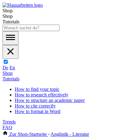
Shop
Shop
Tutorials
De
En
Shop
Tutorials
How to find your topic
How to research effectively
How to structure an academic paper
How to cite correctly
How to format in Word
Trends
FAQ
Zur Shop-Startseite
›
Anglistik - Literatur