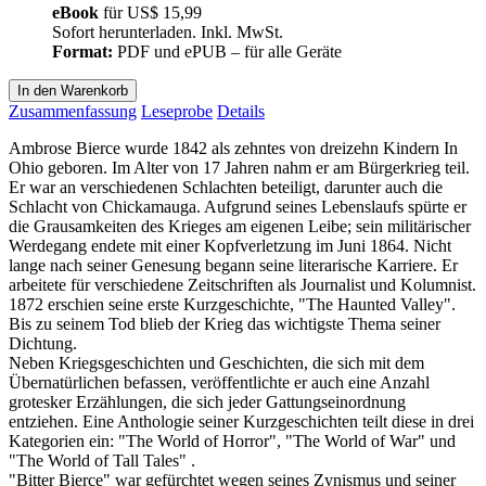
eBook
für
US$ 15,99
Sofort herunterladen. Inkl. MwSt.
Format:
PDF und ePUB – für alle Geräte
In den Warenkorb
Zusammenfassung
Leseprobe
Details
Ambrose Bierce wurde 1842 als zehntes von dreizehn Kindern In
Ohio geboren. Im Alter von 17 Jahren nahm er am Bürgerkrieg teil.
Er war an verschiedenen Schlachten beteiligt, darunter auch die
Schlacht von Chickamauga. Aufgrund seines Lebenslaufs spürte er
die Grausamkeiten des Krieges am eigenen Leibe; sein militärischer
Werdegang endete mit einer Kopfverletzung im Juni 1864. Nicht
lange nach seiner Genesung begann seine literarische Karriere. Er
arbeitete für verschiedene Zeitschriften als Journalist und Kolumnist.
1872 erschien seine erste Kurzgeschichte, "The Haunted Valley".
Bis zu seinem Tod blieb der Krieg das wichtigste Thema seiner
Dichtung.
Neben Kriegsgeschichten und Geschichten, die sich mit dem
Übernatürlichen befassen, veröffentlichte er auch eine Anzahl
grotesker Erzählungen, die sich jeder Gattungseinordnung
entziehen. Eine Anthologie seiner Kurzgeschichten teilt diese in drei
Kategorien ein: "The World of Horror", "The World of War" und
"The World of Tall Tales" .
"Bitter Bierce" war gefürchtet wegen seines Zynismus und seiner