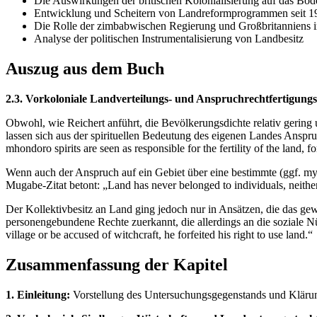
Die Auswirkungen der britischen Kolonialisierung auf das Bod
Entwicklung und Scheitern von Landreformprogrammen seit 1
Die Rolle der zimbabwischen Regierung und Großbritanniens i
Analyse der politischen Instrumentalisierung von Landbesitz
Auszug aus dem Buch
2.3. Vorkoloniale Landverteilungs- und Anspruchrechtfertigung
Obwohl, wie Reichert anführt, die Bevölkerungsdichte relativ gerin
lassen sich aus der spirituellen Bedeutung des eigenen Landes Anspruch
mhondoro spirits are seen as responsible for the fertility of the land, f
Wenn auch der Anspruch auf ein Gebiet über eine bestimmte (ggf. my
Mugabe-Zitat betont: „Land has never belonged to individuals, neither 
Der Kollektivbesitz an Land ging jedoch nur in Ansätzen, die das ge
personengebundene Rechte zuerkannt, die allerdings an die soziale N
village or be accused of witchcraft, he forfeited his right to use land.“
Zusammenfassung der Kapitel
1. Einleitung:
Vorstellung des Untersuchungsgegenstands und Klärun