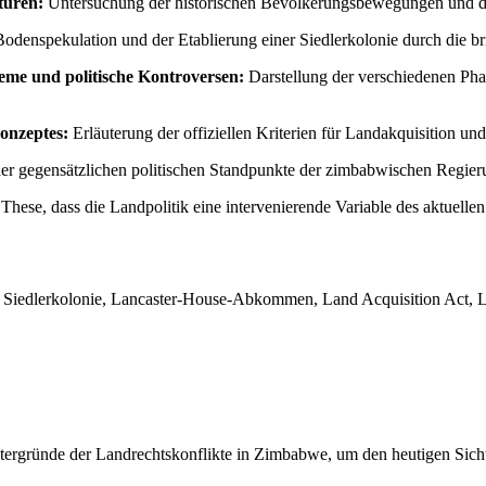
turen:
Untersuchung der historischen Bevölkerungsbewegungen und der
enspekulation und der Etablierung einer Siedlerkolonie durch die bri
eme und politische Kontroversen:
Darstellung der verschiedenen Pha
onzeptes:
Erläuterung der offiziellen Kriterien für Landakquisition u
er gegensätzlichen politischen Standpunkte der zimbabwischen Regier
ese, dass die Landpolitik eine intervenierende Variable des aktuellen K
iedlerkolonie, Lancaster-House-Abkommen, Land Acquisition Act, Land
 Hintergründe der Landrechtskonflikte in Zimbabwe, um den heutigen S