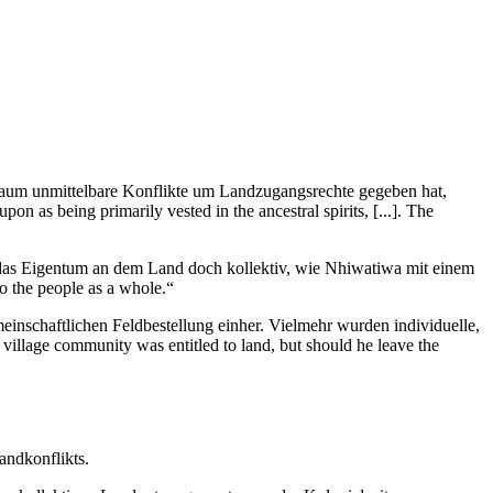
 kaum unmittelbare Konflikte um Landzugangsrechte gegeben hat,
n as being primarily vested in the ancestral spirits, [...]. The
r das Eigentum an dem Land doch kollektiv, wie Nhiwatiwa mit einem
to the people as a whole.“
einschaftlichen Feldbestellung einher. Vielmehr wurden individuelle,
illage community was entitled to land, but should he leave the
ndkonflikts.