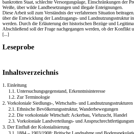
bankrotten Staat, schlechte Versorgungslage, Einschränkungen der P
Weiße, über wilde Landbesetzungen und illegale Enteignungen.
Diese Arbeit soll zum Verständnis der verfahrenen Situation beitrage
über die Entwicklung der Landzugangs- und Landnutzungsstruktur in v
werden. Durch die Erläuterung der historischen Bezüge und Legitimati
Abschließend soll der Frage nachgegangen werden, ob der Konflikt 
[...]
Leseprobe
Inhaltsverzeichnis
1. Einleitung
1.1. Untersuchungsgegenstand, Erkenntnisinteresse
1.2. Zur Terminologie
2. Vorkoloniale Siedlungs-, Wirtschafts- und Landnutzungsstrukturen
2.1. Ethnische Bevölkerungsstruktur, Wanderbewegungen
2.2. Die vorkoloniale Wirtschaft: Ackerbau, Viehzucht, Handel
2.3. Vorkoloniale Landverteilungs- und Anspruchrechtfertigungsm
3. Der Einfluß der Kolonialisierung
3.1. 1884 – 1903/1908: Britische Landnahme und Bodenspekulati