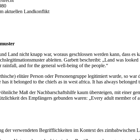
enrecht
980
m aktuellen Landkonflikt
smuster
g und Land nicht knapp war, woraus geschlossen werden kann, dass es
slegitimationsmuster ableiten. Garbett beschreibt: „Land was looked upo
or rainfall, and for the general well-being of the people.“
thische) elitäre Person oder Personengruppe legitimiert wurde, so wa
has it belonged to the chiefs as in west africa. It has always belonged 
wöhnliche Maß der Nachbarschaftshilfe kaum übersteigen, mit einer gem
ützlichkeit des Empfängers gebunden waren: „Every adult member of a v
g der verwendeten Begrifflichkeiten im Kontext des zimbabwischen La