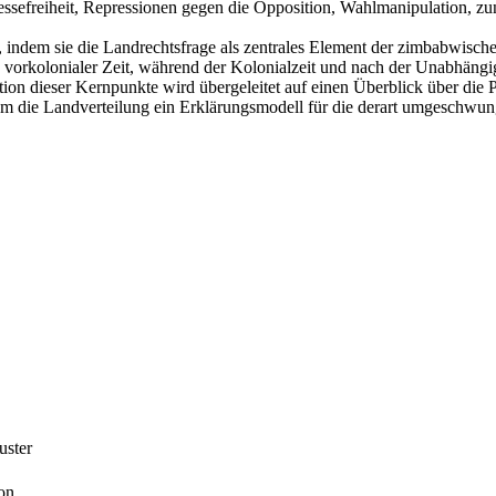
ressefreiheit, Repressionen gegen die Opposition, Wahlmanipulation,
n, indem sie die Landrechtsfrage als zentrales Element der zimbabwisc
orkolonialer Zeit, während der Kolonialzeit und nach der Unabhängigk
on dieser Kernpunkte wird übergeleitet auf einen Überblick über die P
um die Landverteilung ein Erklärungsmodell für die derart umgeschw
uster
on