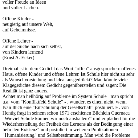
voller Freude an Ideen
und voller Lachen.
Offene Kinder -
neugierig auf unsere Welt,
auf Geheimnisse.
Offene Lehrer -
auf der Suche nach sich selbst,
von Kindern lernend
(Ernst A. Ecker)
Dreimal ist in dem Gedicht das Wort "offen" ausgesprochen: offenes
Haus, offene Kinder und offene Lehrer. Ist Schule hier nicht zu sehr
als Wunschvorstellung und Ideal ausgedrückt? Man könnte viele
Klagegedichte diesem Gedicht gegenüberstellen und sagen: Die
Realität ist ganz anders.
Achtet man hellhörig auf Probleme im System Schule - man spricht
u.a. vom "Konfliktfeld Schule" - , wundert es einen nicht, wenn
Ivan Illich eine "Entschulung der Gesellschaft" postuliert. H. von
Hentig fragt in seinem schon 1971 erschienen Büchlein Cuernaca
"Wieviel Schule können wir noch aushalten?" und er plädiert für die
Wiederherstellung der Freiheit des Lernens als der Bedingung einer
befreiten Existenz" und postuliert in weiteren Publikationen
"Humanisierung" und Selbstbestimmung. Man wird die Probleme