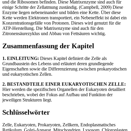
und die Ribosomen befinden. Diese Matrixenzyme sind auch für
einige Schritte der Zellatmung zuständig. (Campbell, 2009) Diese
Enzyme liegen nebeneinander und bilden eine Kette. Über diese
Kette werden Elektronen transportiert, ein Nebeneffekt ist dabei ein
Konzentrationsgefälle von Protonen. Dieses wird genutzt für die
ATP-Herstellung. Die Matrixenzyme sind auch für den
Zitronensäurezyklus und Abbau von Fettsäuren wichtig.
Zusammenfassung der Kapitel
1. EINLEITUNG:
Dieses Kapitel definiert die Zelle als
Grundbaustein des Lebens und erläutert deren grundlegende
Eigenschaften sowie die Differenzierung zwischen prokaryotischen
und eukaryotischen Zellen.
2. BESTANDTEILE EINER EUKARYOTISCHEN ZELLE:
Hier werden die spezifischen Organellen der Eukaryoten detailliert
beschrieben, wobei der Fokus auf Aufbau und Funktion der
jeweiligen Strukturen liegt.
Schlüsselwörter
Zelle, Eukaryoten, Prokaryoten, Zellkern, Endoplasmatisches
Retikulum, Golgi-Apparat, Mitochondrien, Lysosom, Chloroplasten,