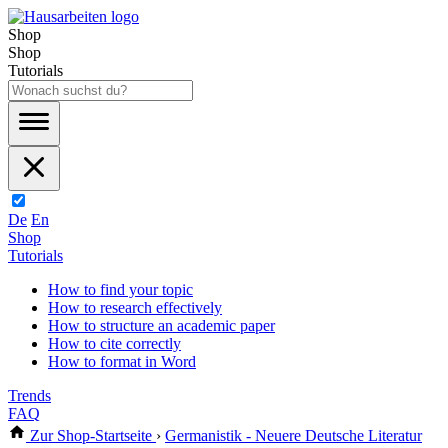
Shop
Shop
Tutorials
De
En
Shop
Tutorials
How to find your topic
How to research effectively
How to structure an academic paper
How to cite correctly
How to format in Word
Trends
FAQ
Zur Shop-Startseite
›
Germanistik - Neuere Deutsche Literatur