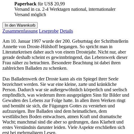
Paperback
für
US$ 20,99
Versand in ca. 2-4 Werktagen national, internationaler
Versand möglich
In den Warenkorb
Zusammenfassung
Leseprobe
Details
Am 10. Januar 1997 wurde der 200. Geburtstag der Schriftstellerin
Annette von Droste-Hülshoff begangen. So spricht man in
Literaturkreisen daher auch von einem Drostejahr. Nicht nur, aber
gerade deshalb scheint es gewinnbringend, das Lebenswerk dieser
Frau näher zu betrachten. Besondere Beachtung ist dabei ihren
zahlreichen Balladen zu schenken.
Das Balladenwerk der Droste kann als ein Spiegel ihrer Seele
bezeichnet werden. Sie war eine kleine, zarte und kränkliche
Person. Dadurch war sie außergewöhnlich körperlich und seelisch
empfindlich, was wiederum ihren ausgeprägten Sinn für Bilder und
Gewalten des Lebens zur Folge hatte. In allen ihren Werken ringt
und bemüht sie sich, die Fügungen Gottes zu verstehen und
aufzuzeigen. Ihre Balladen sind dem heimatlichen, dem
westfälischen Boden entwachsen, atmen Kraft und dramatische
Wucht; manchmal sind die aber so gedrungen, dass Klarheit und
erstes Verständnis darunter leiden. Viele Aspekte erschließen sich
erst bei mehrmaligem Lesen.