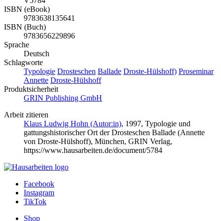
V5784
ISBN (eBook)
9783638135641
ISBN (Buch)
9783656229896
Sprache
Deutsch
Schlagworte
Typologie
Drosteschen
Ballade
Droste-Hülshoff)
Proseminar
Annette
Droste-Hülshoff
Produktsicherheit
GRIN Publishing GmbH
Arbeit zitieren
Klaus Ludwig Hohn (Autor:in)
, 1997, Typologie und
gattungshistorischer Ort der Drosteschen Ballade (Annette
von Droste-Hülshoff), München, GRIN Verlag,
https://www.hausarbeiten.de/document/5784
Facebook
Instagram
TikTok
Shop