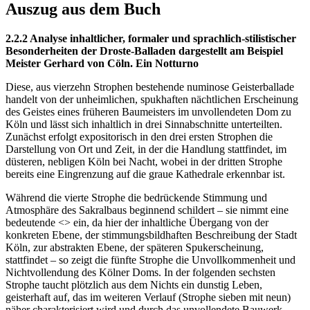
Auszug aus dem Buch
2.2.2 Analyse inhaltlicher, formaler und sprachlich-stilistischer
Besonderheiten der Droste-Balladen dargestellt am Beispiel
Meister Gerhard von Cöln. Ein Notturno
Diese, aus vierzehn Strophen bestehende numinose Geisterballade
handelt von der unheimlichen, spukhaften nächtlichen Erscheinung
des Geistes eines früheren Baumeisters im unvollendeten Dom zu
Köln und lässt sich inhaltlich in drei Sinnabschnitte unterteilten.
Zunächst erfolgt expositorisch in den drei ersten Strophen die
Darstellung von Ort und Zeit, in der die Handlung stattfindet, im
düsteren, nebligen Köln bei Nacht, wobei in der dritten Strophe
bereits eine Eingrenzung auf die graue Kathedrale erkennbar ist.
Während die vierte Strophe die bedrückende Stimmung und
Atmosphäre des Sakralbaus beginnend schildert – sie nimmt eine
bedeutende <
> ein, da hier der inhaltliche Übergang von der
konkreten Ebene, der stimmungsbildhaften Beschreibung der Stadt
Köln, zur abstrakten Ebene, der späteren Spukerscheinung,
stattfindet – so zeigt die fünfte Strophe die Unvollkommenheit und
Nichtvollendung des Kölner Doms. In der folgenden sechsten
Strophe taucht plötzlich aus dem Nichts ein dunstig Leben,
geisterhaft auf, das im weiteren Verlauf (Strophe sieben mit neun)
näher charakterisiert wird und durch das unvollendete Bauwerk