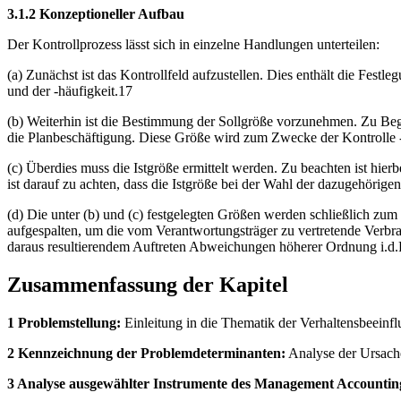
3.1.2 Konzeptioneller Aufbau
Der Kontrollprozess lässt sich in einzelne Handlungen unterteilen:
(a) Zunächst ist das Kontrollfeld aufzustellen. Dies enthält die Fes
und der -häufigkeit.17
(b) Weiterhin ist die Bestimmung der Sollgröße vorzunehmen. Zu Begi
die Planbeschäftigung. Diese Größe wird zum Zwecke der Kontrolle - 
(c) Überdies muss die Istgröße ermittelt werden. Zu beachten ist hierbe
ist darauf zu achten, dass die Istgröße bei der Wahl der dazugehörige
(d) Die unter (b) und (c) festgelegten Größen werden schließlich z
aufgespalten, um die vom Verantwortungsträger zu vertretende Verbra
daraus resultierendem Auftreten Abweichungen höherer Ordnung i.d.
Zusammenfassung der Kapitel
1 Problemstellung:
Einleitung in die Thematik der Verhaltensbeeinf
2 Kennzeichnung der Problemdeterminanten:
Analyse der Ursache
3 Analyse ausgewählter Instrumente des Management Accountin