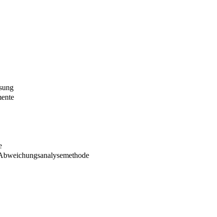
ssung
mente
e
ven Abweichungsanalysemethode