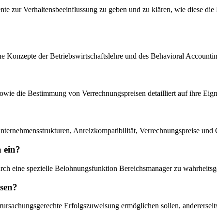
mente zur Verhaltensbeeinflussung zu geben und zu klären, wie diese di
ische Konzepte der Betriebswirtschaftslehre und des Behavioral Accou
owie die Bestimmung von Verrechnungspreisen detailliert auf ihre Eig
Unternehmensstrukturen, Anreizkompatibilität, Verrechnungspreise und C
 ein?
rch eine spezielle Belohnungsfunktion Bereichsmanager zu wahrheitsge
isen?
verursachungsgerechte Erfolgszuweisung ermöglichen sollen, anderersei