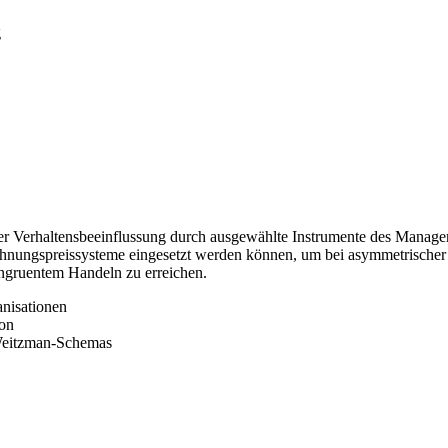
g
t der Verhaltensbeeinflussung durch ausgewählte Instrumente des Mana
echnungspreissysteme eingesetzt werden können, um bei asymmetrischer 
ngruentem Handeln zu erreichen.
anisationen
ion
 Weitzman-Schemas