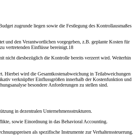
em Budget zugrunde liegen sowie die Festlegung des Kontrollausmaßes
tet und den Verantwortlichen vorgegeben, z.B. geplante Kosten für
u vertretenden Einflüsse bereinigt.18
it nicht diesbezüglich die Kontrolle bereits verzerrt wird. Weiterhin
hrt. Hierbei wird die Gesamtkostenabweichung in Teilabweichungen
ikativ verknüpfter Einflussgrößen innerhalb der Kostenfunktion und
hungsanalyse besondere Anforderungen zu stellen sind.
tützung in dezentralen Unternehmensstrukturen.
likte, sowie Einordnung in das Behavioral Accounting.
chnungspreisen als spezifische Instrumente zur Verhaltenssteuerung.