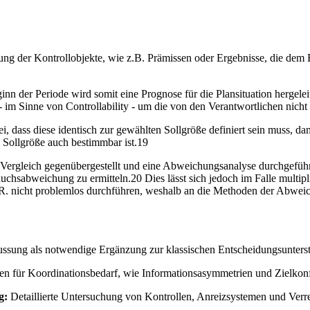
tlegung der Kontrollobjekte, wie z.B. Prämissen oder Ergebnisse, die d
nn der Periode wird somit eine Prognose für die Plansituation hergelei
im Sinne von Controllability - um die von den Verantwortlichen nicht z
i, dass diese identisch zur gewählten Sollgröße definiert sein muss, dam
n Sollgröße auch bestimmbar ist.19
um Vergleich gegenübergestellt und eine Abweichungsanalyse durchgefü
uchsabweichung zu ermitteln.20 Dies lässt sich jedoch im Falle multipl
R. nicht problemlos durchführen, weshalb an die Methoden der Abweic
lussung als notwendige Ergänzung zur klassischen Entscheidungsunters
n für Koordinationsbedarf, wie Informationsasymmetrien und Zielkonf
g:
Detaillierte Untersuchung von Kontrollen, Anreizsystemen und Verre