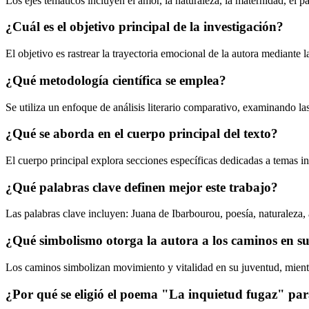
Los ejes temáticos incluyen el amor, la naturaleza, la maternidad, el p
¿Cuál es el objetivo principal de la investigación?
El objetivo es rastrear la trayectoria emocional de la autora mediante
¿Qué metodología científica se emplea?
Se utiliza un enfoque de análisis literario comparativo, examinando las 
¿Qué se aborda en el cuerpo principal del texto?
El cuerpo principal explora secciones específicas dedicadas a temas ind
¿Qué palabras clave definen mejor este trabajo?
Las palabras clave incluyen: Juana de Ibarbourou, poesía, naturaleza
¿Qué simbolismo otorga la autora a los caminos en su
Los caminos simbolizan movimiento y vitalidad en su juventud, mientr
¿Por qué se eligió el poema "La inquietud fugaz" par