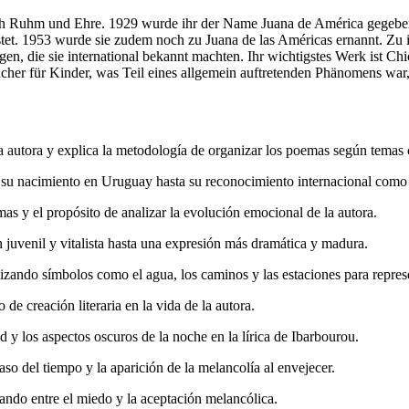
ch Ruhm und Ehre. 1929 wurde ihr der Name Juana de América gegeben.
nistet. 1953 wurde sie zudem noch zu Juana de las Américas ernannt. Zu
n, die sie international bekannt machten. Ihr wichtigstes Werk ist Chic
her für Kinder, was Teil eines allgemein auftretenden Phänomens war,
a autora y explica la metodología de organizar los poemas según temas 
 su nacimiento en Uruguay hasta su reconocimiento internacional como
as y el propósito de analizar la evolución emocional de la autora.
 juvenil y vitalista hasta una expresión más dramática y madura.
ilizando símbolos como el agua, los caminos y las estaciones para repres
e creación literaria en la vida de la autora.
d y los aspectos oscuros de la noche en la lírica de Ibarbourou.
so del tiempo y la aparición de la melancolía al envejecer.
ilando entre el miedo y la aceptación melancólica.