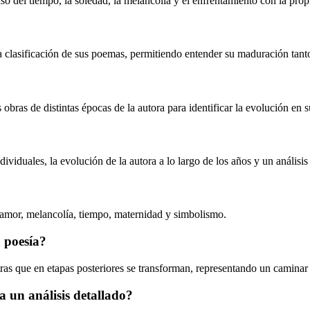
aso del tiempo, la soledad, la melancolía y el enfrentamiento con la prop
 la clasificación de sus poemas, permitiendo entender su maduración tant
obras de distintas épocas de la autora para identificar la evolución en s
ividuales, la evolución de la autora a lo largo de los años y un análisi
, amor, melancolía, tiempo, maternidad y simbolismo.
 poesía?
as que en etapas posteriores se transforman, representando un caminar
a un análisis detallado?