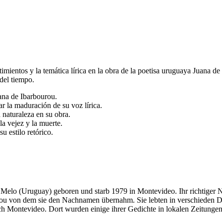
sentimientos y la temática lírica en la obra de la poetisa uruguaya Juana
 del tiempo.
Juana de Ibarbourou.
r la maduración de su voz lírica.
a naturaleza en su obra.
la vejez y la muerte.
 estilo retórico.
Melo (Uruguay) geboren und starb 1979 in Montevideo. Ihr richtiger N
urou von dem sie den Nachnamen übernahm. Sie lebten in verschieden D
ch Montevideo. Dort wurden einige ihrer Gedichte in lokalen Zeitungen