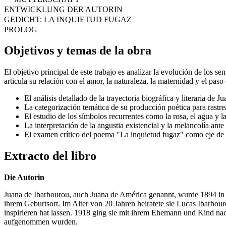
ENTWICKLUNG DER AUTORIN
GEDICHT: LA INQUIETUD FUGAZ
PROLOG
Objetivos y temas de la obra
El objetivo principal de este trabajo es analizar la evolución de los 
articula su relación con el amor, la naturaleza, la maternidad y el paso
El análisis detallado de la trayectoria biográfica y literaria de 
La categorización temática de su producción poética para rastrea
El estudio de los símbolos recurrentes como la rosa, el agua y l
La interpretación de la angustia existencial y la melancolía ante 
El examen crítico del poema "La inquietud fugaz" como eje de su
Extracto del libro
Die Autorin
Juana de Ibarbourou, auch Juana de América genannt, wurde 1894 in 
ihrem Geburtsort. Im Alter von 20 Jahren heiratete sie Lucas Ibarbo
inspirieren hat lassen. 1918 ging sie mit ihrem Ehemann und Kind na
aufgenommen wurden.