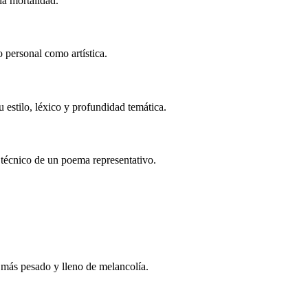
ia mortalidad.
o personal como artística.
u estilo, léxico y profundidad temática.
s técnico de un poema representativo.
 más pesado y lleno de melancolía.