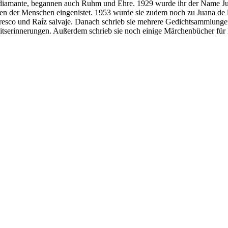
diamante, begannen auch Ruhm und Ehre. 1929 wurde ihr der Name Jua
Herzen der Menschen eingenistet. 1953 wurde sie zudem noch zu Juana de 
resco und Raíz salvaje. Danach schrieb sie mehrere Gedichtsammlungen, 
eitserinnerungen. Außerdem schrieb sie noch einige Märchenbücher für