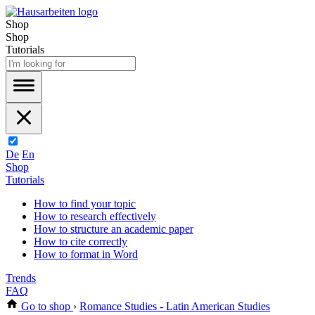
Shop
Shop
Tutorials
De
En
Shop
Tutorials
How to find your topic
How to research effectively
How to structure an academic paper
How to cite correctly
How to format in Word
Trends
FAQ
Go to shop
›
Romance Studies - Latin American Studies