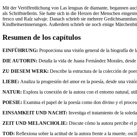
Mit der Veröffentlichung von Las lenguas de diamante, begannen au
als Schriftstellerin. Sie hatte sich in die Herzen der Menschen einge
fresco und Raíz salvaje. Danach schrieb sie mehrere Gedichtsammlunge
Kindheitserinnerungen. Außerdem schrieb sie noch einige Märchenbüc
Resumen de los capítulos
EINFÜHRUNG:
Proporciona una visión general de la biografía de l
DIE AUTORIN:
Detalla la vida de Juana Fernández Morales, desde
ZU DIESEM WERK:
Describe la estructura de la colección de poem
LIEBE:
Analiza la progresión del amor en la poesía, desde una visión
NATUR:
Explora la conexión de la autora con el entorno natural, ut
POESIE:
Examina el papel de la poesía como don divino y el proceso d
EINSAMKEIT UND NACHT:
Investiga el tratamiento de la soleda
ZEIT UND MELANCHOLIE:
Discute cómo la autora percibe el pa
TOD:
Reflexiona sobre la actitud de la autora frente a la muerte, osc