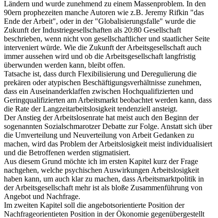
Ländern und wurde zunehmend zu einem Massenproblem. In den
90ern prophezeiten manche Autoren wie z.B. Jeremy Rifkin "das
Ende der Arbeit", oder in der "Globalisierungsfalle" wurde die
Zukunft der Industriegesellschaften als 20:80 Gesellschaft
beschrieben, wenn nicht von gesellschaftlicher und staatlicher Seite
interveniert würde. Wie die Zukunft der Arbeitsgesellschaft auch
immer aussehen wird und ob die Arbeitsgesellschaft langfristig
überwunden werden kann, bleibt offen.
Tatsache ist, dass durch Flexibilisierung und Deregulierung die
prekären oder atypischen Beschäftigungsverhältnisse zunehmen,
dass ein Auseinanderklaffen zwischen Hochqualifizierten und
Geringqualifizierten am Arbeitsmarkt beobachtet werden kann, dass
die Rate der Langzeitarbeitslosigkeit tendenziell ansteigt.
Der Anstieg der Arbeitslosenrate hat meist auch den Beginn der
sogenannten Sozialschmarotzer Debatte zur Folge. Anstatt sich über
die Umverteilung und Neuverteilung von Arbeit Gedanken zu
machen, wird das Problem der Arbeitslosigkeit meist individualisiert
und die Betroffenen werden stigmatisiert.
Aus diesem Grund möchte ich im ersten Kapitel kurz der Frage
nachgehen, welche psychischen Auswirkungen Arbeitslosigkeit
haben kann, um auch klar zu machen, dass Arbeitsmarktpolitik in
der Arbeitsgesellschaft mehr ist als bloße Zusammenführung von
Angebot und Nachfrage.
Im zweiten Kapitel soll die angebotsorientierte Position der
Nachfrageorientieten Position in der Ökonomie gegenübergestellt