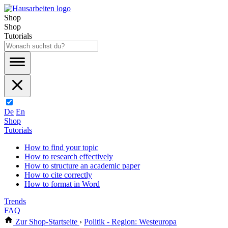
Shop
Shop
Tutorials
De
En
Shop
Tutorials
How to find your topic
How to research effectively
How to structure an academic paper
How to cite correctly
How to format in Word
Trends
FAQ
Zur Shop-Startseite
›
Politik - Region: Westeuropa