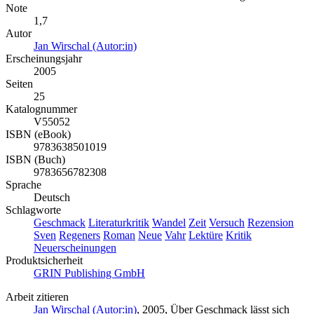
Note
1,7
Autor
Jan Wirschal (Autor:in)
Erscheinungsjahr
2005
Seiten
25
Katalognummer
V55052
ISBN (eBook)
9783638501019
ISBN (Buch)
9783656782308
Sprache
Deutsch
Schlagworte
Geschmack
Literaturkritik
Wandel
Zeit
Versuch
Rezension
Sven
Regeners
Roman
Neue
Vahr
Lektüre
Kritik
Neuerscheinungen
Produktsicherheit
GRIN Publishing GmbH
Arbeit zitieren
Jan Wirschal (Autor:in)
, 2005, Über Geschmack lässt sich