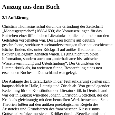
Auszug aus dem Buch
2.1 Aufklärung
Christian Thomasius schuf durch die Gründung der Zeitschrift
„Monatsgespräche“ (1688-1690) die Voraussetzungen für das
Entstehen einer öffentlichen Literaturkritik, die nicht mehr nur den
Gelehrten vorbehalten war. Der Leser konnte auf deutsch
geschriebene, streitbare Auseinandersetzungen über neu erschienene
Bücher finden, die, unter Rückgriff auf antike Traditionen, in
fiktiver Dialogform gehalten waren. Es ging nicht um bloße
Information, sondern auch um „unterhaltsame bis satirische
Wissensvermittlung und Urteilsfindung“. Der Grundstein der
Literaturkritik als, im weitesten Sinne, Besprechung eines neu
erschienen Buches in Deutschland war gelegt.
Die Anfänge der Literaturkritik in der Frühaufklärung spielten sich
hauptsächlich in Halle, Leipzig und Zürich ab. Von grundlegender
Bedeutung für die Konstitution der Literaturkritik in Deutschland
war der in Leipzig wirkende Johann Christoph Gottsched, der die
Kritik als gleichrangig mit dem beurteilten Werk betrachtete. Seine
Theorien fußten auf den antiken poetologischen Regeln des
Aristoteles und Grundsätzen des französischen Klassizismus.
Gottsched zufolge musste ein Kritiker durch „Regelkenntnis und