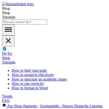
Shop
Shop
Tutorials
De
En
Shop
Tutorials
How to find your topic
How to research effectively
How to structure an academic paper
How to cite correctly
How to format in Word
Trends
FAQ
Zur Shop-Startseite
›
Germanistik - Neuere Deutsche Literatur