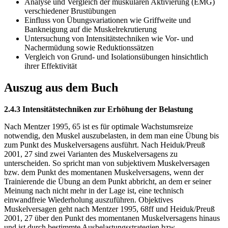
Analyse und Vergleich der muskulären Aktivierung (EMG)
verschiedener Brustübungen
Einfluss von Übungsvariationen wie Griffweite und
Bankneigung auf die Muskelrekrutierung
Untersuchung von Intensitätstechniken wie Vor- und
Nachermüdung sowie Reduktionssätzen
Vergleich von Grund- und Isolationsübungen hinsichtlich
ihrer Effektivität
Auszug aus dem Buch
2.4.3 Intensitätstechniken zur Erhöhung der Belastung
Nach Mentzer 1995, 65 ist es für optimale Wachstumsreize
notwendig, den Muskel auszubelasten, in dem man eine Übung bis
zum Punkt des Muskelversagens ausführt. Nach Heiduk/Preuß
2001, 27 sind zwei Varianten des Muskelversagens zu
unterscheiden. So spricht man von subjektivem Muskelversagen
bzw. dem Punkt des momentanen Muskelversagens, wenn der
Trainierende die Übung an dem Punkt abbricht, an dem er seiner
Meinung nach nicht mehr in der Lage ist, eine technisch
einwandfreie Wiederholung auszuführen. Objektives
Muskelversagen geht nach Mentzer 1995, 68ff und Heiduk/Preuß
2001, 27 über den Punkt des momentanen Muskelversagens hinaus
und ist durch bestimmte Ausbelastungsstrategien bzw.