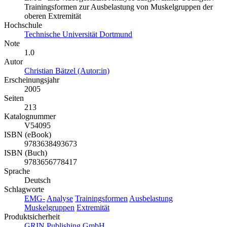
Trainingsformen zur Ausbelastung von Muskelgruppen der
oberen Extremität
Hochschule
Technische Universität Dortmund
Note
1.0
Autor
Christian Bätzel (Autor:in)
Erscheinungsjahr
2005
Seiten
213
Katalognummer
V54095
ISBN (eBook)
9783638493673
ISBN (Buch)
9783656778417
Sprache
Deutsch
Schlagworte
EMG-
Analyse
Trainingsformen
Ausbelastung
Muskelgruppen
Extremität
Produktsicherheit
GRIN Publishing GmbH