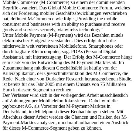
Mobile Commerce (M-Commerce) zu einem der dominierenden
Begriffe avanciert. Das Global Mobile Commerce Forum, welches
sich der Förderung mobiler Geschäftsabwicklungen verschrieben
hat, definiert M-Commerce wie folgt: „Providing the mobile
consumer and businesses with an ability to purchase and receive
goods and services securely, via wirelss technology.“
Unter Mobile Payment (M-Payment) wird das Bezahlen mittels
elektronischer Endgeräte verstanden. Dies erfolgt durch die
mittlerweile weit verbreiteten Mobiltelefone, Smartphones oder
durch tragbare Kleincomputer, sog. PDAs (Personal Digital
Assistants), mit Internetzugang. Der Erfolg des M-Commerce hängt
sehr stark von der Entwicklung des M-Payment-Marktes ab. Im
Zusammenhang mit diesem Geschäftsfeld ist häufig von der
Killerapplikation, der Querschnittsfunktion des M-Commerce, die
Rede. Nach einer von Durlacher Research herausgegebenen Studie,
ist bereits für das Jahr 2005 mit einem Umsatz von 75 Milliarden
Euro in diesem Segment zu rechnen.
Der Verfasser wird sich in der vorliegenden Arbeit ausschliesslich
auf Zahlungen per Mobiltelefon fokussieren. Dabei wird die
paybox.net AG, als Vorreiter des M-Payment-Marktes in
Deutschland, im Mittelpunkt dieser Beobachtungen stehen. Mit
Abschluss dieser Arbeit werden die Chancen und Risiken des M-
Payment-Marktes analysiert, um darauf aufbauend einen Ausblick
für dieses M-Commerce-Segment geben zu können.