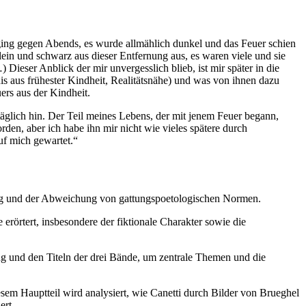
ging gegen Abends, es wurde allmählich dunkel und das Feuer schien
in und schwarz aus dieser Entfernung aus, es waren viele und sie
Dieser Anblick der mir unvergesslich blieb, ist mir später in die
is aus frühester Kindheit, Realitätsnähe) und was von ihnen dazu
ers aus der Kindheit.
täglich hin. Der Teil meines Lebens, der mit jenem Feuer begann,
rden, aber ich habe ihn mir nicht wie vieles spätere durch
uf mich gewartet.“
tung und der Abweichung von gattungspoetologischen Normen.
rörtert, insbesondere der fiktionale Charakter sowie die
g und den Titeln der drei Bände, um zentrale Themen und die
sem Hauptteil wird analysiert, wie Canetti durch Bilder von Brueghel
ert.