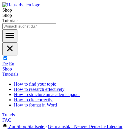
Shop
Shop
Tutorials
De
En
Shop
Tutorials
How to find your topic
How to research effectively
How to structure an academic paper
How to cite correctly
How to format in Word
Trends
FAQ
Zur Shop-Startseite
›
Germanistik - Neuere Deutsche Literatur