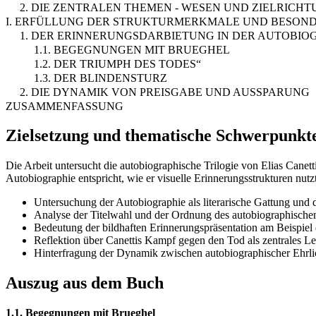
2. DIE ZENTRALEN THEMEN - WESEN UND ZIELRICH
I. ERFÜLLUNG DER STRUKTURMERKMALE UND BESOND
1. DER ERINNERUNGSDARBIETUNG IN DER AUTOBIOG
1.1. BEGEGNUNGEN MIT BRUEGHEL
1.2. DER TRIUMPH DES TODES“
1.3. DER BLINDENSTURZ
2. DIE DYNAMIK VON PREISGABE UND AUSSPARUNG
ZUSAMMENFASSUNG
Zielsetzung und thematische Schwerpunkt
Die Arbeit untersucht die autobiographische Trilogie von Elias Cane
Autobiographie entspricht, wie er visuelle Erinnerungsstrukturen n
Untersuchung der Autobiographie als literarische Gattung und
Analyse der Titelwahl und der Ordnung des autobiographisch
Bedeutung der bildhaften Erinnerungspräsentation am Beispiel
Reflektion über Canettis Kampf gegen den Tod als zentrales Le
Hinterfragung der Dynamik zwischen autobiographischer Ehrl
Auszug aus dem Buch
1.1. Begegnungen mit Brueghel