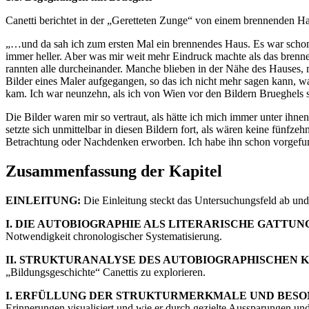
Canetti berichtet in der „Geretteten Zunge“ von einem brennenden Ha
„…und da sah ich zum ersten Mal ein brennendes Haus. Es war schon 
immer heller. Aber was mir weit mehr Eindruck machte als das brenne
rannten alle durcheinander. Manche blieben in der Nähe des Hauses, m
Bilder eines Maler aufgegangen, so das ich nicht mehr sagen kann, w
kam. Ich war neunzehn, als ich von Wien vor den Bildern Brueghels st
Die Bilder waren mir so vertraut, als hätte ich mich immer unter ihn
setzte sich unmittelbar in diesen Bildern fort, als wären keine fünfze
Betrachtung oder Nachdenken erworben. Ich habe ihn schon vorgefund
Zusammenfassung der Kapitel
EINLEITUNG:
Die Einleitung steckt das Untersuchungsfeld ab un
I. DIE AUTOBIOGRAPHIE ALS LITERARISCHE GATTUN
Notwendigkeit chronologischer Systematisierung.
II. STRUKTURANALYSE DES AUTOBIOGRAPHISCHEN 
„Bildungsgeschichte“ Canettis zu explorieren.
I. ERFÜLLUNG DER STRUKTURMERKMALE UND BESO
Erinnerungen visualisiert und wie er durch gezielte Aussparungen un