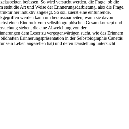
elaspekten befassen. So wird versucht werden, die Frage, ob die
steht die Art und Weise der Erinnerungsdarbietung, also die Frage,
uktur her induktiv angelegt. So soll zuerst eine einführende,
rückgegriffen werden kann um herauszuarbeiten, wann sie davon
unächst einen Eindruck vom selbstbiographischen Gesamtkonzept und
ersuchung stehen, die eine Abweichung von der
 Erinnerungen dem Leser zu vergegenwärtigen sucht, wie das Erinnern
er bildhaften Erinnerungspräsentation in der Selbstbiographie Canettis
 für sein Leben angesehen hat) und deren Darstellung untersucht