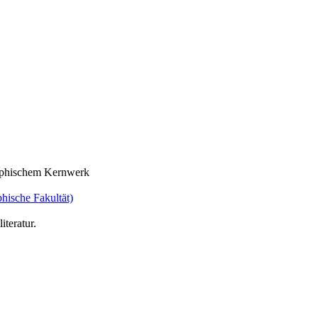
raphischem Kernwerk
hische Fakultät)
teratur.