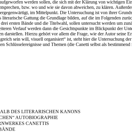
ufgeworfen werden sollen, die sich mit der Klärung von wichtigen Einz
sprechen, bzw. wo und wie sie davon abweichen, zu klären. Außerdem 
rgegenwärtigt, im Mittelpunkt. Die Untersuchung ist von ihrer Grundstr
s literarische Gattung die Grundlage bilden, auf die im Folgenden zu
r drei ersten Bände und die Titelwahl, sollen untersucht werden um z
teren Verlauf werden dann die Gesichtspunkte im Blickpunkt der Unt
en darstellen. Hierzu gehört vor allem die Frage, wie der Autor seine
reich sein will, visuell organisiert“ ist, steht hier die Untersuchung d
sten Schlüsselereignisse und Themen (die Canetti selbst als bestimmend
HALB DES LITERARISCHEN KANONS
ICHEN“ AUTOBIOGRAPHIE
RNWERKES CANETTIS
 BÄNDE