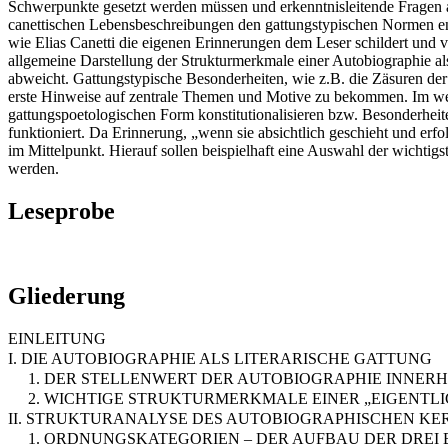
Schwerpunkte gesetzt werden müssen und erkenntnisleitende Fragen a
canettischen Lebensbeschreibungen den gattungstypischen Normen ent
wie Elias Canetti die eigenen Erinnerungen dem Leser schildert und ve
allgemeine Darstellung der Strukturmerkmale einer Autobiographie al
abweicht. Gattungstypische Besonderheiten, wie z.B. die Zäsuren de
erste Hinweise auf zentrale Themen und Motive zu bekommen. Im wei
gattungspoetologischen Form konstitutionalisieren bzw. Besonderheit
funktioniert. Da Erinnerung, „wenn sie absichtlich geschieht und erfolg
im Mittelpunkt. Hierauf sollen beispielhaft eine Auswahl der wichtig
werden.
Leseprobe
Gliederung
EINLEITUNG
I. DIE AUTOBIOGRAPHIE ALS LITERARISCHE GATTUNG
1. DER STELLENWERT DER AUTOBIOGRAPHIE INNER
2. WICHTIGE STRUKTURMERKMALE EINER „EIGENTL
II. STRUKTURANALYSE DES AUTOBIOGRAPHISCHEN KE
1. ORDNUNGSKATEGORIEN – DER AUFBAU DER DREI