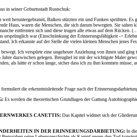
us in seiner Geburtsstadt Rustschuk:
weit heruntergebrannt, Balken stürzten ein und Funken sprühten. Es 
nde Haus, waren die Menschen, die sich darum bewegten. Sie sahen kle
anche entfernten sich und diese trugen alle etwas auf dem Rücken. (…) 
as ursprünglich war (Einschränkung der Erinnerungsfähigkeit -> Erlebn
and. Ich erkannte auf der Stelle die vielen kleinen Menschen jenes Feu
en bewegt. Ich verspürte eine ungeheure Anziehung von ihnen und ging 
hn Jahre dazwischen gelegen. Breughel ist mir der wichtigste Maler gewo
en, als hätte er schon lange, sicher dass ich zu ihm kommen müsse, a
d formuliert die erkenntnisleitende Frage nach der Erinnerungsdarbie
G:
Es werden die theoretischen Grundlagen der Gattung Autobiographie e
KERNWERKES CANETTIS:
Das Kapitel widmet sich der Gliederun
NDERHEITEN IN DER ERINNERUNGSDARBIETUNG:
In die
d Preisgaben seine Lebensgeschichte als Kampf gegen den Tod konstrui