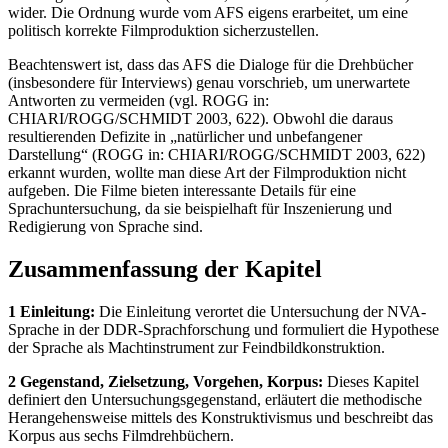
wider. Die Ordnung wurde vom AFS eigens erarbeitet, um eine
politisch korrekte Filmproduktion sicherzustellen.
Beachtenswert ist, dass das AFS die Dialoge für die Drehbücher
(insbesondere für Interviews) genau vorschrieb, um unerwartete
Antworten zu vermeiden (vgl. ROGG in:
CHIARI/ROGG/SCHMIDT 2003, 622). Obwohl die daraus
resultierenden Defizite in „natürlicher und unbefangener
Darstellung“ (ROGG in: CHIARI/ROGG/SCHMIDT 2003, 622)
erkannt wurden, wollte man diese Art der Filmproduktion nicht
aufgeben. Die Filme bieten interessante Details für eine
Sprachuntersuchung, da sie beispielhaft für Inszenierung und
Redigierung von Sprache sind.
Zusammenfassung der Kapitel
1 Einleitung:
Die Einleitung verortet die Untersuchung der NVA-
Sprache in der DDR-Sprachforschung und formuliert die Hypothese
der Sprache als Machtinstrument zur Feindbildkonstruktion.
2 Gegenstand, Zielsetzung, Vorgehen, Korpus:
Dieses Kapitel
definiert den Untersuchungsgegenstand, erläutert die methodische
Herangehensweise mittels des Konstruktivismus und beschreibt das
Korpus aus sechs Filmdrehbüchern.