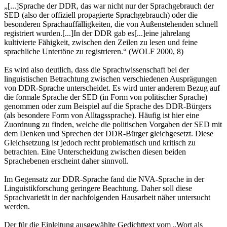
„[...]Sprache der DDR, das war nicht nur der Sprachgebrauch der
SED (also der offiziell propagierte Sprachgebrauch) oder die
besonderen Sprachauffälligkeiten, die von Außenstehenden schnell
registriert wurden.[...]In der DDR gab es[...]eine jahrelang
kultivierte Fähigkeit, zwischen den Zeilen zu lesen und feine
sprachliche Untertöne zu registrieren.“ (WOLF 2000, 8)
Es wird also deutlich, dass die Sprachwissenschaft bei der
linguistischen Betrachtung zwischen verschiedenen Ausprägungen
von DDR-Sprache unterscheidet. Es wird unter anderem Bezug auf
die formale Sprache der SED (in Form von politischer Sprache)
genommen oder zum Beispiel auf die Sprache des DDR-Bürgers
(als besondere Form von Alltagssprache). Häufig ist hier eine
Zuordnung zu finden, welche die politischen Vorgaben der SED mit
dem Denken und Sprechen der DDR-Bürger gleichgesetzt. Diese
Gleichsetzung ist jedoch recht problematisch und kritisch zu
betrachten. Eine Unterscheidung zwischen diesen beiden
Sprachebenen erscheint daher sinnvoll.
Im Gegensatz zur DDR-Sprache fand die NVA-Sprache in der
Linguistikforschung geringere Beachtung. Daher soll diese
Sprachvarietät in der nachfolgenden Hausarbeit näher untersucht
werden.
Der für die Einleitung ausgewählte Gedichttext vom „Wort als