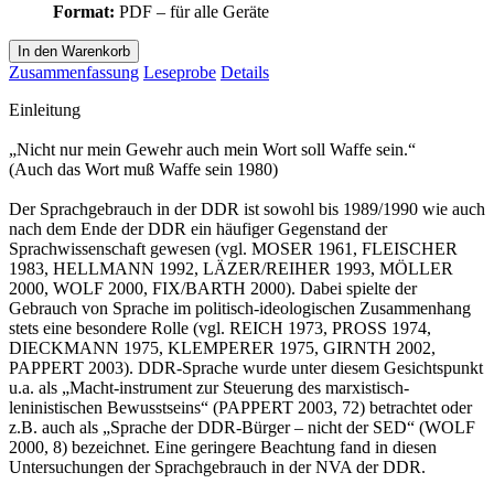
Format:
PDF – für alle Geräte
In den Warenkorb
Zusammenfassung
Leseprobe
Details
Einleitung
„Nicht nur mein Gewehr auch mein Wort soll Waffe sein.“
(Auch das Wort muß Waffe sein 1980)
Der Sprachgebrauch in der DDR ist sowohl bis 1989/1990 wie auch
nach dem Ende der DDR ein häufiger Gegenstand der
Sprachwissenschaft gewesen (vgl. MOSER 1961, FLEISCHER
1983, HELLMANN 1992, LÄZER/REIHER 1993, MÖLLER
2000, WOLF 2000, FIX/BARTH 2000). Dabei spielte der
Gebrauch von Sprache im politisch-ideologischen Zusammenhang
stets eine besondere Rolle (vgl. REICH 1973, PROSS 1974,
DIECKMANN 1975, KLEMPERER 1975, GIRNTH 2002,
PAPPERT 2003). DDR-Sprache wurde unter diesem Gesichtspunkt
u.a. als „Macht-instrument zur Steuerung des marxistisch-
leninistischen Bewusstseins“ (PAPPERT 2003, 72) betrachtet oder
z.B. auch als „Sprache der DDR-Bürger – nicht der SED“ (WOLF
2000, 8) bezeichnet. Eine geringere Beachtung fand in diesen
Untersuchungen der Sprachgebrauch in der NVA der DDR.