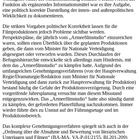
Funktion als ergänzendes Informationsmittel war es ihre Aufgabe,
eine politisch korrekte Darstellung der innen- und außenpolitischen
Wirklichkeit zu dokumentieren.
Die strikten Vorgaben politischer Korrektheit lassen für die
Filmproduktionen jedoch Probleme sichtbar werden.
Perspektivpläne, die jährlich vom „Armeefilmstudio“ einzureichen
waren, sollten einen Überblick über die geplanten Produktionen
geben, die dann vom Minister für Nationale Verteidigung
abgesegnet oder verworfen wurden. Dieses Durchlaufen der
Befugnishierarchie entwickelte sich allerdings zum Hindernis, mit
dem das „Armeefilmstudio“ zu kämpfen hatte. Aufgrund des
umfangreichen Genehmigungsverfahrens (von der Hauptverwaltung
Regie/Dramaturgie/Redaktion zum Minister für Nationale
Verteidigung und dann zurück zur Hauptverwaltung für Produktion)
bestand häufig die Gefahr der Produktionsverzögerung. Durch eine
vorgreifende Jahresplanung versuchte man diesem Missstand
entgegenzuwirken. Das „Armeefilmstudio“ hatte also ständig damit
zu kämpfen, der geforderten Planerfüllung nachzukommen. Immer
wieder führte dies zu Unmut auf der Führungsetage und im
Produktionsbereich.
Das komplexe Genehmigungsverfahren spiegelt sich auch in der
„Ordnung über die Abnahme und Bewertung von literarischen
Unterlagen und Filmen“ (BA-MA, VA-P-01/2155, Bl.201-209)